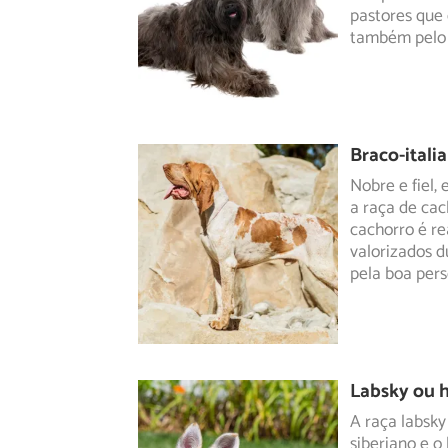
pastores que 
também pelo s
Braco-itali
Nobre e fiel,
a raça de cac
cachorro
é re
valorizados d
pela boa pers
Labsky ou 
A raça labsky
siberiano e o 