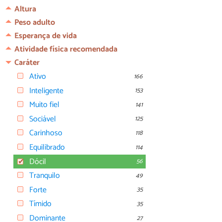
Altura
Peso adulto
Esperança de vida
Atividade física recomendada
Caráter
Ativo
166
Inteligente
153
Muito fiel
141
Sociável
125
Carinhoso
118
Equilibrado
114
Dócil
56
Tranquilo
49
Forte
35
Tímido
35
Dominante
27