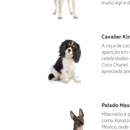
muito ágil e 
Cavalier Ki
A raça de cac
aparição em v
celebridades
Coco Chanel, 
apreciada por
Pelado Mex
Milernário e
como Xoloitzc
México,
onde 