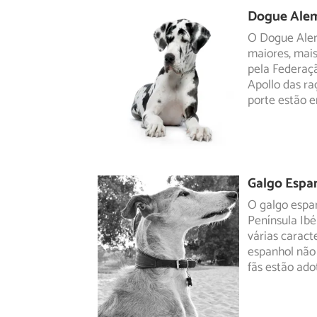
Dogue Ale
O Dogue Ale
maiores, mais
pela Federaç
Apollo das ra
porte estão e
Galgo Espa
O galgo espan
Península Ibé
várias
caracte
espanhol não
fãs estão ado