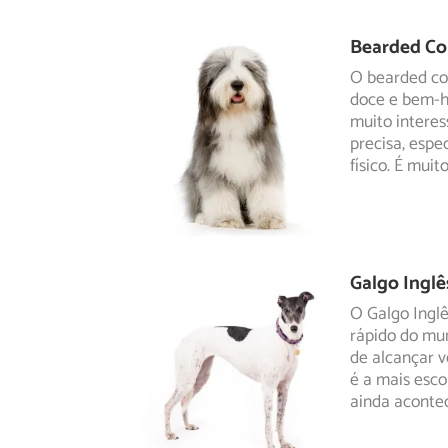
Bearded Col
O bearded col
doce e bem-h
muito
interes
precisa, espe
físico. É mui
Galgo Inglê
O Galgo Ingl
rápido do mu
de alcançar
v
é a mais esco
ainda aconte