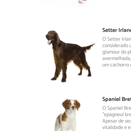
Setter Irla
O Setter Irla
considerado u
glamour do
pl
avermelhada,
um cachorro d
Spaniel Bre
O Spaniel Br
"epagneul br
Apesar de se
vitalidade e 