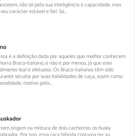
existem, não só pela sua inteligência e capacidade, mas
eu carácter estável e fiel. Se
...
ano
 essa é a definição dada por aqueles que melhor conhecem
horro Braco-italiano, e não é por menos, já que este
almente leal e afetuoso. Os Braco-italianos têm sido
urante séculos por suas habilidades de caça, assim como
onalidade, motivo pelo
...
huskador
 tem origem na mistura de dois cachorros: os husky
labrador. Por isso, essa raça híbrida costuma ter as