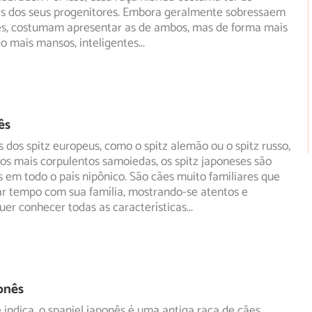
as
dos seus progenitores. Embora geralmente sobressaem
es, costumam apresentar as de ambos, mas de forma mais
do mais mansos, inteligentes
...
ês
dos spitz europeus, como o spitz alemão ou o spitz russo,
s mais corpulentos samoiedas, os spitz japoneses são
em todo o país nipônico. São cães muito familiares que
r tempo com sua família, mostrando-se atentos e
uer conhecer todas as características
...
onês
ndica, o spaniel japonês é uma antiga raça de cães