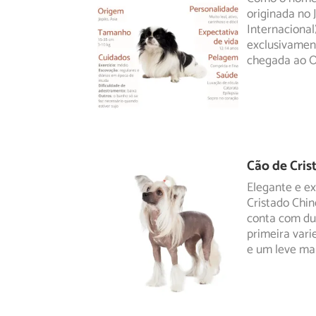
originada no 
Internacional)
exclusivament
chegada ao O
Cão de Cris
Elegante e e
Cristado Chi
conta com
du
primeira var
e um leve ma