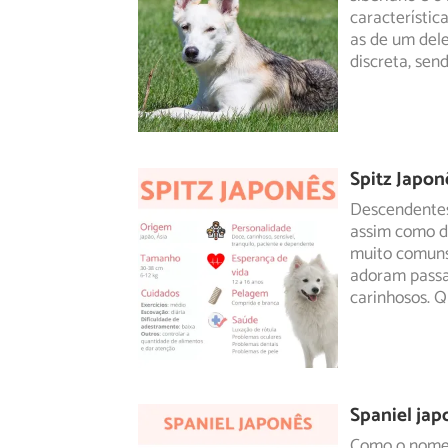
característic
as de um del
discreta, sen
Spitz Japon
Descendentes 
assim como do
muito
comuns 
adoram passa
carinhosos. Q
Spaniel jap
Como o nome i