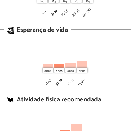
45-100
25-45
10-25
3-10
1-3
Esperança de vida
10-12
15-20
12-14
8-10
Atividade física recomendada