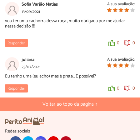
Sofia Varjão Matias
A sua avaliação:
13/09/2021
vou ter uma cachorra dessa raça , muito obrigada por me ajudar
nessa decisão !!!!!
Responder
0
0
juliana
A sua avaliação:
23/07/2021
Eu tenho uma (eu acho) mas é preta... É possível?
Responder
0
0
Voltar ao topo da página ↑
Redes sociais