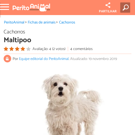
PARTILHAR
PeritoAnimal
Fichas de animais
Cachorros
Cachorros
Maltipoo
Avaliação: 4 (2 votos)
4 comentários
Por
Equipe editorial do PeritoAnimal
.
Atualizado: 19 novembro 2019