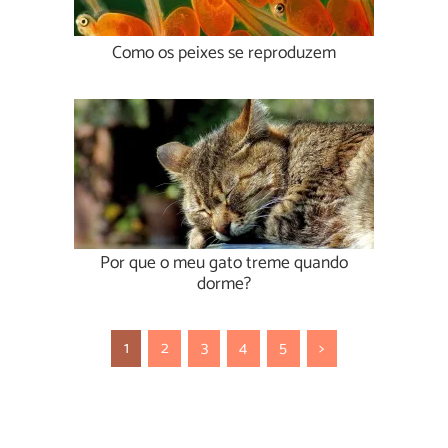
Como os peixes se reproduzem
Por que o meu gato treme quando
dorme?
1
2
3
4
5
>