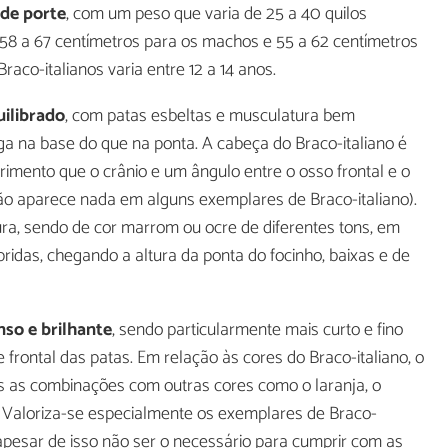
de porte
, com um peso que varia de 25 a 40 quilos
 58 a 67 centímetros para os machos e 55 a 62 centímetros
raco-italianos varia entre 12 a 14 anos.
ilibrado
, com patas esbeltas e musculatura bem
rga na base do que na ponta. A cabeça do Braco-italiano é
ento que o crânio e um ângulo entre o osso frontal e o
ão aparece nada em alguns exemplares de Braco-italiano).
, sendo de cor marrom ou ocre de diferentes tons, em
ridas, chegando a altura da ponta do focinho, baixas e de
nso e brilhante
, sendo particularmente mais curto e fino
 frontal das patas. Em relação às cores do Braco-italiano, o
as as combinações com outras cores como o laranja, o
Valoriza-se especialmente os exemplares de Braco-
apesar de isso não ser o necessário para cumprir com as