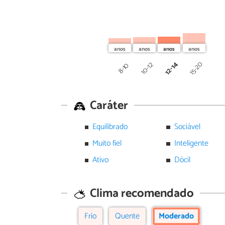
12-14
15-20
10-12
8-10
Caráter
Equilibrado
Sociável
Muito fiel
Inteligente
Ativo
Dócil
Clima recomendado
Frio
Quente
Moderado