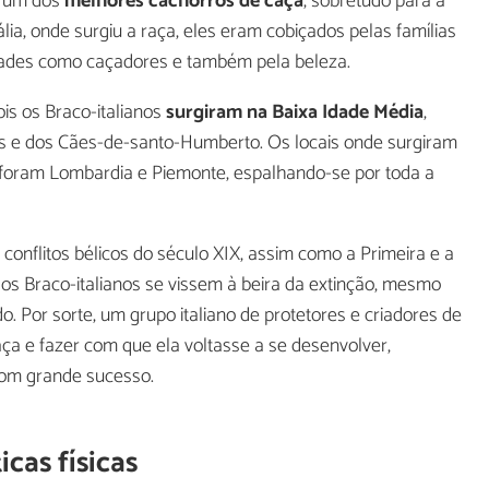
o um dos
melhores cachorros de caça
, sobretudo para a
lia, onde surgiu a raça, eles eram cobiçados pelas famílias
dades como caçadores e também pela beleza.
is os Braco-italianos
surgiram na Baixa Idade Média
,
s e dos Cães-de-santo-Humberto. Os locais onde surgiram
 foram Lombardia e Piemonte, espalhando-se por toda a
conflitos bélicos do século XIX, assim como a Primeira e a
s Braco-italianos se vissem à beira da extinção, mesmo
 Por sorte, um grupo italiano de protetores e criadores de
ça e fazer com que ela voltasse a se desenvolver,
com grande sucesso.
icas físicas