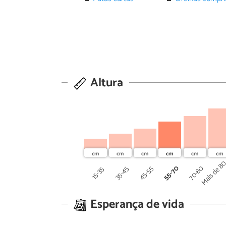
Altura
Mais de 8
55-70
70-80
45-55
35-45
15-35
Esperança de vida