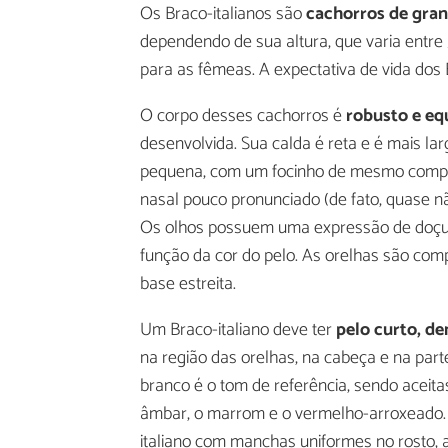
Os Braco-italianos são
cachorros de gran
dependendo de sua altura, que varia entre
para as fêmeas. A expectativa de vida dos B
O corpo desses cachorros é
robusto e equ
desenvolvida. Sua calda é reta e é mais la
pequena, com um focinho de mesmo comprim
nasal pouco pronunciado (de fato, quase n
Os olhos possuem uma expressão de doçura
função da cor do pelo. As orelhas são comp
base estreita.
Um Braco-italiano deve ter
pelo curto, de
na região das orelhas, na cabeça e na parte
branco é o tom de referência, sendo aceit
âmbar, o marrom e o vermelho-arroxeado. 
italiano com manchas uniformes no rosto, 