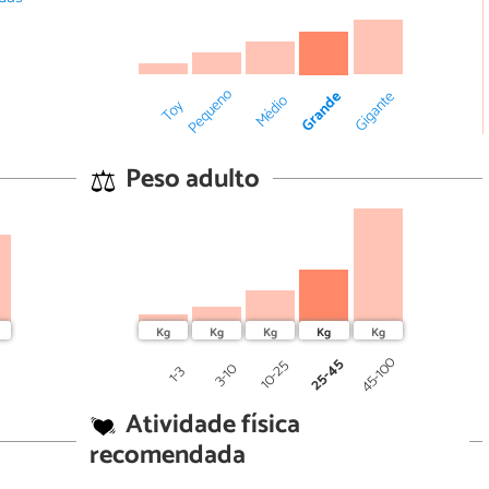
Pequeno
Grande
Gigante
Médio
Toy
Peso adulto
0
45-100
25-45
10-25
3-10
1-3
Atividade física
recomendada