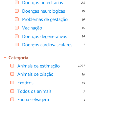
Doenças hereditárias
20
Doenças neurológicas
19
Problemas de gestação
19
Vacinação
16
Doenças degenerativas
14
Doenças cardiovasculares
7
Categoria
Animais de estimação
1.277
Animais de criação
16
Exóticos
10
Todos os animais
7
Fauna selvagem
1