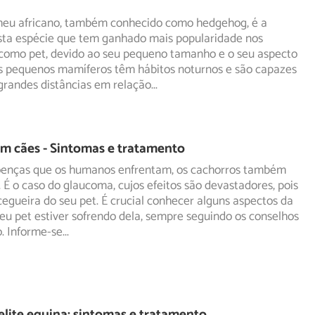
meu africano, também conhecido como hedgehog, é a
sta espécie que tem ganhado mais popularidade nos
 como
pet, devido ao seu pequeno tamanho e o seu aspecto
es pequenos mamíferos têm hábitos noturnos e são capazes
grandes distâncias em relação
...
m cães - Sintomas e tratamento
oenças que os humanos enfrentam, os cachorros também
 É o caso do glaucoma, cujos efeitos são devastadores, pois
cegueira do seu pet. É crucial conhecer alguns aspectos da
eu pet estiver sofrendo dela, sempre seguindo os conselhos
o. Informe-se
...
lite equina: sintomas e tratamento