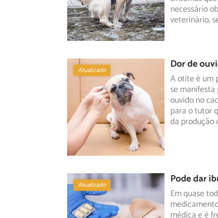
necessário ob
veterinário, 
Dor de ouvi
Atualizado
A otite é um 
se manifesta 
ouvido
no cac
para o tutor 
da produção 
Pode dar i
Atualizado
Em quase toda
medicamento 
médica e é f