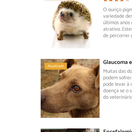
O ouriço pig
variedade de
últimos anos
atrativo. Est
de percorrer 
Glaucoma e
Atualizado
Muitas das d
podem sofrer.
pode
levar à 
doença se o s
do veterinári
Encefalomie