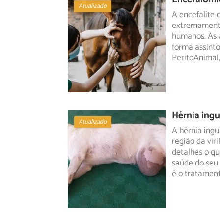
Atualizado
A encefalite 
extremamente
humanos. As
forma assinto
PeritoAnimal
Hérnia ingu
Atualizado
A hérnia ing
região da vir
detalhes
o qu
saúde do seu 
é o tratamen