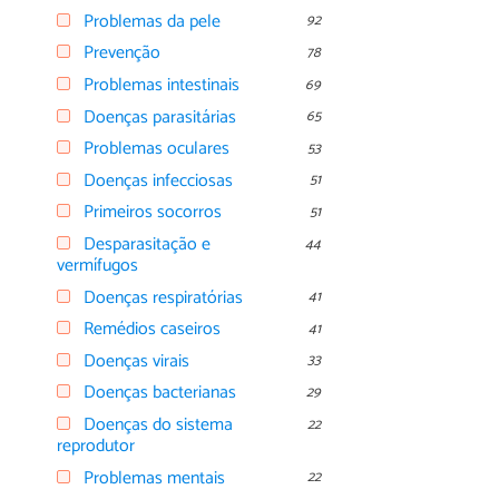
Problemas da pele
92
Prevenção
78
Problemas intestinais
69
Doenças parasitárias
65
Problemas oculares
53
Doenças infecciosas
51
Primeiros socorros
51
Desparasitação e
44
vermífugos
Doenças respiratórias
41
Remédios caseiros
41
Doenças virais
33
Doenças bacterianas
29
Doenças do sistema
22
reprodutor
Problemas mentais
22