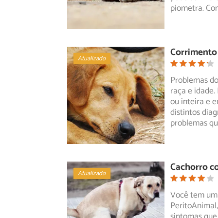
piometra. Con
Corrimento 
Atualizado
Problemas do
raça e idade.
ou inteira e 
distintos dia
problemas q
Cachorro co
Atualizado
Você tem uma
PeritoAnimal,
sintomas
que 