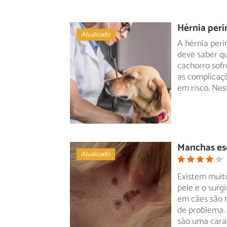
Hérnia peri
Atualizado
A hérnia per
deve saber qu
cachorro
sofr
as complicaç
em risco. Nes
Manchas esc
Atualizado
Existem muit
pele e o surg
em
cães são 
de problema.
são uma cara