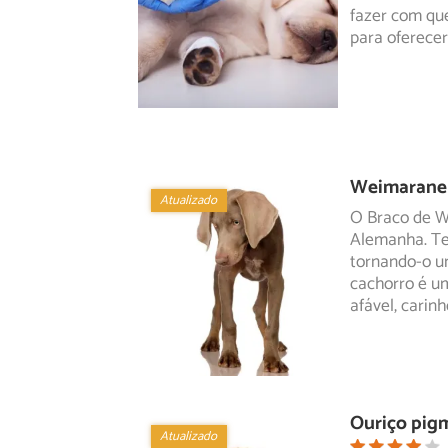
fazer com qu
para oferecer
Weimaraner
Atualizado
O Braco de W
Alemanha. Te
tornando-o 
cachorro é um
afável, carin
Ouriço pig
Atualizado