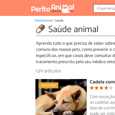
PeritoAnimal
Saúde
Saúde animal
Aprenda tudo o que precisa de saber sobre
comuns dos nossos pets, como prevenir e 
específicas, em que casos deve consultar
tratamento prescrito pelo seu médico veter
1.311 artículos
Cadela com 
Atualizado
Com exceção 
as cadelas a
tipo
de corrim
pode ser ind