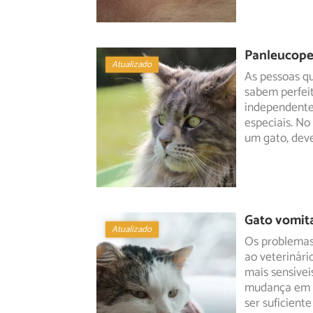
Panleucopen
Atualizado
As pessoas q
sabem perfei
independente
especiais. N
um gato, dev
Gato vomita
Atualizado
Os problemas 
ao veterinári
mais sensívei
mudança em c
ser suficient