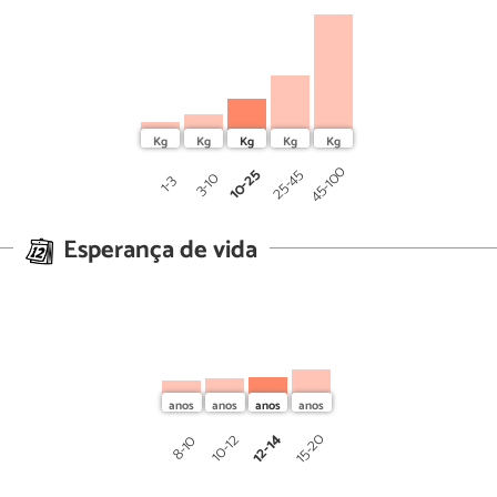
45-100
10-25
25-45
3-10
1-3
Esperança de vida
12-14
15-20
10-12
8-10