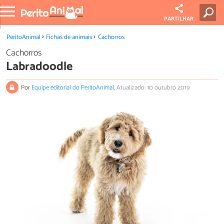
PARTILHAR
PeritoAnimal
Fichas de animais
Cachorros
Cachorros
Labradoodle
Por
Equipe editorial do PeritoAnimal
.
Atualizado: 10 outubro 2019