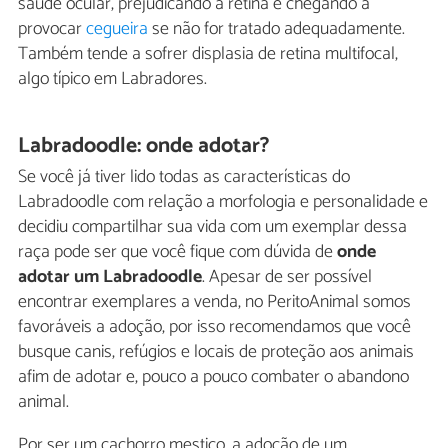
saúde ocular, prejudicando a retina e chegando a
provocar
cegueira
se não for tratado adequadamente.
Também tende a sofrer displasia de retina multifocal,
algo típico em Labradores.
Labradoodle: onde adotar?
Se você já tiver lido todas as características do
Labradoodle com relação a morfologia e personalidade e
decidiu compartilhar sua vida com um exemplar dessa
raça pode ser que você fique com dúvida de
onde
adotar um Labradoodle
. Apesar de ser possível
encontrar exemplares a venda, no PeritoAnimal somos
favoráveis a adoção, por isso recomendamos que você
busque canis, refúgios e locais de proteção aos animais
afim de adotar e, pouco a pouco combater o abandono
animal.
Por ser um cachorro mestiço, a adoção de um