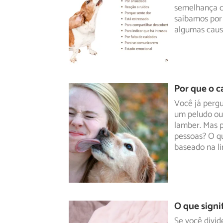
semelhança 
saibamos por
algumas caus
Por que o c
Você já perg
um peludo ou 
lamber.
Mas p
pessoas? O q
baseado na l
O que signi
Se você divid