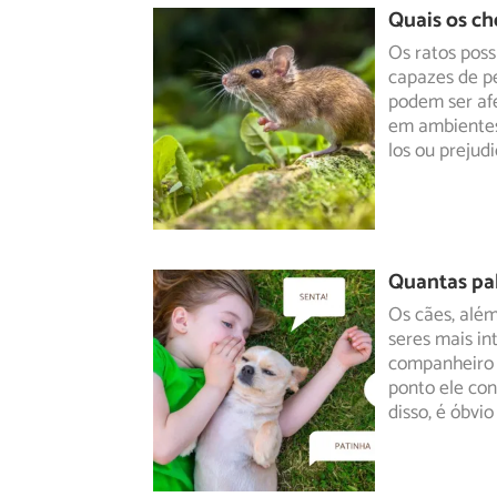
Quais os ch
Os ratos pos
capazes de pe
podem
ser af
em ambientes 
los ou prejudi
Quantas pa
Os cães, alé
seres mais in
companheiro
ponto ele co
disso, é óbvi