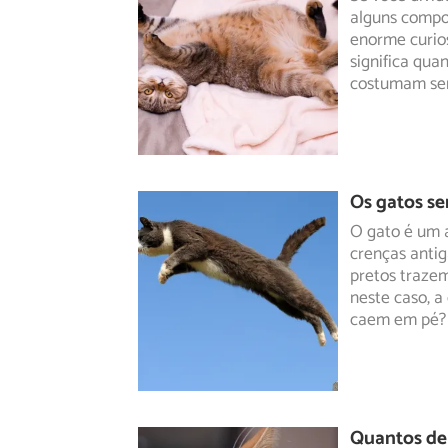
alguns compo
enorme curio
significa qua
costumam ser
Os gatos s
O gato é um 
crenças antig
pretos traze
neste caso, a
caem em pé?
Quantos de