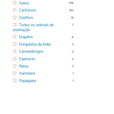
Gatos
199
Cachorros
162
Coelhos
15
Todos os animais de
7
estimação
Esquilos
4
Porquinho-da-índia
3
Camundongos
2
Capivaras
2
Ratos
2
Hamsters
1
Papagaios
1