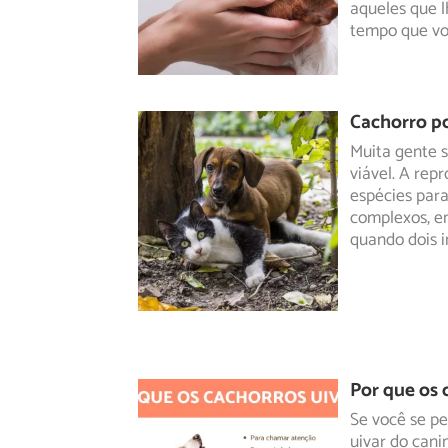
aqueles que l
tempo que vo
Cachorro p
Muita gente 
viável. A rep
espécies par
complexos, en
quando dois 
Por que os 
Se você se pe
uivar do can