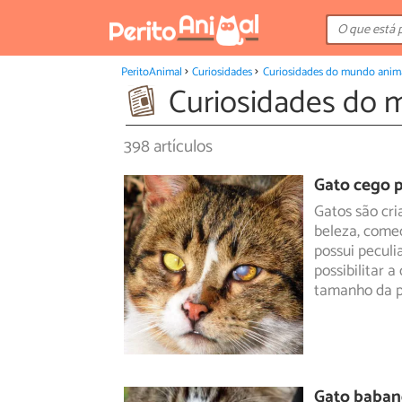
PeritoAnimal
Curiosidades
Curiosidades do mundo anim
Curiosidades do 
398 artículos
Gato cego p
Gatos são cr
beleza, começ
possui
peculi
possibilitar 
tamanho da p
Gato baban