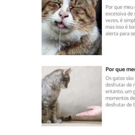
Por que meu 
excessiva de 
vezes, é
simpl
mas isso é b
alerta para s
Por que me
Os gatos são
desfrutar de
entanto, um
g
momentos de 
desfrutar de