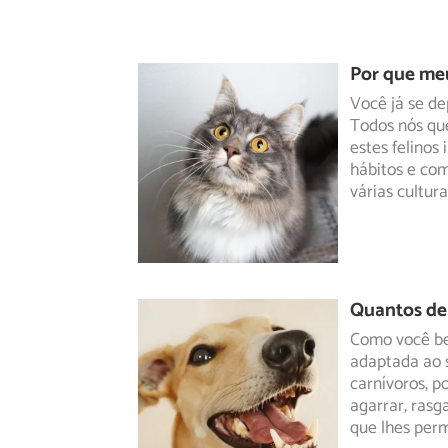
Por que meu
Você já se d
Todos nós qu
estes
felinos
hábitos e co
várias cultur
Quantos de
Como você be
adaptada ao s
carnívoros, 
agarrar, rasg
que lhes perm