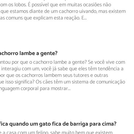
com
os lobos. É possível que em muitas ocasiões não
 que estamos diante de um cachorro uivando, mas existem
as comuns que explicam esta reação. E
...
achorro lambe a gente?
untou por que o cachorro lambe a gente? Se você vive com
interagiu com um, você já sabe que eles têm tendência a
or que os cachorros lambem seus tutores e outras
ue isso significa? Os cães têm um sistema de comunicação
inguagem corporal para mostrar
...
fica quando um gato fica de barriga para cima?
e a casa com um felino, sabe muito bem que existem