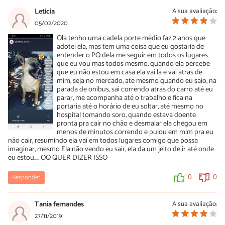
Leticia
A sua avaliação:
05/02/2020
Olá tenho uma cadela porte médio faz 2 anos que
adotei ela, mas tem uma coisa que eu gostaria de
entender o PQ dela me seguir em todos os lugares
que eu vou mas todos mesmo, quando ela percebe
que eu não estou em casa ela vai lá e vai atras de
mim, seja no mercado, ate mesmo quando eu saio, na
parada de onibus, sai correndo atrás do carro até eu
parar, me acompanha até o trabalho e fica na
portaria até o horário de eu soltar, até mesmo no
hospital tomando soro, quando estava doente
pronta pra cair no chão e desmaiar ela chegou em
menos de minutos correndo e pulou em mim pra eu
não cair, resumindo ela vai em todos lugares comigo que possa
imaginar, mesmo Ela não vendo eu sair, ela da um jeito de ir até onde
eu estou..... OQ QUER DIZER ISSO
Responder
0
0
Tania fernandes
A sua avaliação:
27/11/2019