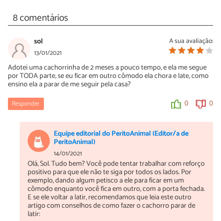
8 comentários
sol
A sua avaliação:
13/01/2021
Adotei uma cachorrinha de 2 meses a pouco tempo, e ela me segue
por TODA parte, se eu ficar em outro cômodo ela chora e late, como
ensino ela a parar de me seguir pela casa?
Responder
0
0
Equipe editorial do PeritoAnimal (Editor/a de
PeritoAnimal)
14/01/2021
Olá, Sol. Tudo bem? Você pode tentar trabalhar com reforço
positivo para que ele não te siga por todos os lados. Por
exemplo, dando algum petisco a ele para ficar em um
cômodo enquanto você fica em outro, com a porta fechada.
E se ele voltar a latir, recomendamos que leia este outro
artigo com conselhos de como fazer o cachorro parar de
latir: