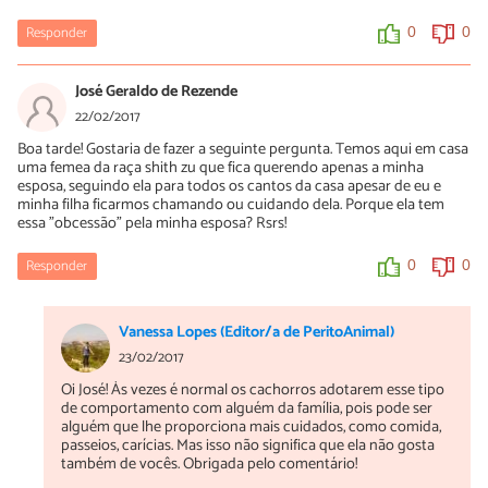
Responder
0
0
José Geraldo de Rezende
22/02/2017
Boa tarde! Gostaria de fazer a seguinte pergunta. Temos aqui em casa
uma femea da raça shith zu que fica querendo apenas a minha
esposa, seguindo ela para todos os cantos da casa apesar de eu e
minha filha ficarmos chamando ou cuidando dela. Porque ela tem
essa "obcessão" pela minha esposa? Rsrs!
Responder
0
0
Vanessa Lopes (Editor/a de PeritoAnimal)
23/02/2017
Oi José! Às vezes é normal os cachorros adotarem esse tipo
de comportamento com alguém da família, pois pode ser
alguém que lhe proporciona mais cuidados, como comida,
passeios, carícias. Mas isso não significa que ela não gosta
também de vocês. Obrigada pelo comentário!