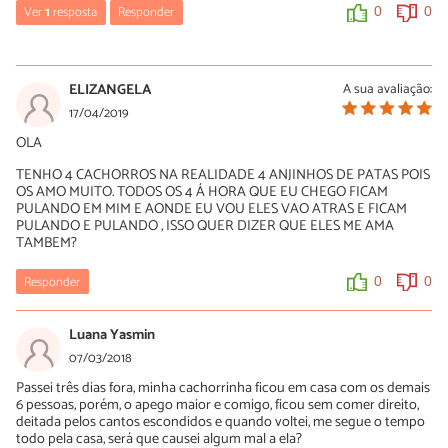
Ver
1
resposta
Responder
0
0
Luísa Savala
22/05/2019
ELIZANGELA
A sua avaliação:
Oi Alessandra! É normal que no início o seu cachorrinho
17/04/2019
apresente determinados comportamentos pois está em fase de
OLA
adaptação. É muito importante que você tenha paciência e seja
constante na educação. De qualquer forma, temos um artigo
TENHO 4 CACHORROS NA REALIDADE 4 ANJINHOS DE PATAS POIS
com os 15 cuidados com cachorro que pode te ajudar:
OS AMO MUITO. TODOS OS 4 Á HORA QUE EU CHEGO FICAM
https://www.peritoanimal.com.br/15-cuidados-com-cachorro-
PULANDO EM MIM E AONDE EU VOU ELES VAO ATRAS E FICAM
22968.html
PULANDO E PULANDO , ISSO QUER DIZER QUE ELES ME AMA
TAMBEM?
Contudo, recomendamos que você busque ajuda de um médico
veterinário de confiança.
Responder
0
0
A equipe do PeritoAnimal deseja boa sorte!
0
0
Luana Yasmin
07/03/2018
Passei três dias fora, minha cachorrinha ficou em casa com os demais
6 pessoas, porém, o apego maior e comigo, ficou sem comer direito,
deitada pelos cantos escondidos e quando voltei, me segue o tempo
todo pela casa, será que causei algum mal a ela?