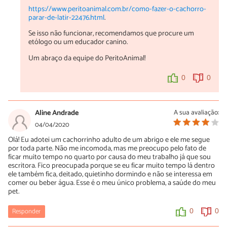
https://www.peritoanimal.com.br/como-fazer-o-cachorro-
parar-de-latir-22476.html
.
Se isso não funcionar, recomendamos que procure um
etólogo ou um educador canino.
Um abraço da equipe do PeritoAnimal!
0
0
Aline Andrade
A sua avaliação:
04/04/2020
Olá! Eu adotei um cachorrinho adulto de um abrigo e ele me segue
por toda parte. Não me incomoda, mas me preocupo pelo fato de
ficar muito tempo no quarto por causa do meu trabalho já que sou
escritora. Fico preocupada porque se eu ficar muito tempo lá dentro
ele também fica, deitado, quietinho dormindo e não se interessa em
comer ou beber água. Esse é o meu único problema, a saúde do meu
pet.
Responder
0
0