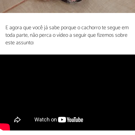
E agora que você já sabe porque o cachorro te segue em
toda parte, não perca o vídeo a seguir que fizemos sobre
este assunto: