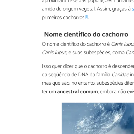
aproximaram-se das populações humana
amido de origem vegetal. Assim, graças à
[1]
primeiros cachorros
.
Nome científico do cachorro
O nome científico do cachorro é
Canis lupus
Canis lupus
, e suas subespécies, como
Can
Isso quer dizer que o cachorro é descende
da seqüência de DNA da família
Canidae
in
mas que são, no entanto, subespécies difer
ter um
ancestral comum
, embora não exi