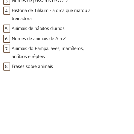
3.
Nomes de pássaros de A a Z
4.
História de Tilikum - a orca que matou a
treinadora
5.
Animais de hábitos diurnos
6.
Nomes de animais de A a Z
7.
Animais do Pampa: aves, mamíferos,
anfíbios e répteis
8.
Frases sobre animais