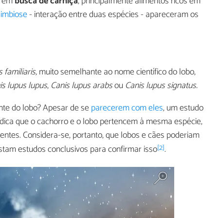
s em
busca de carniça
, principalmente alimentos ricos em
simbiose
- interação entre duas espécies - apareceram os
 familiaris,
muito semelhante ao nome científico do lobo,
is lupus lupus
,
Canis lupus arabs
ou
Canis lupus signatus.
nte do lobo? Apesar de se
parecerem com eles
, um estudo
dica que o cachorro e o lobo pertencem à mesma espécie,
entes. Considera-se, portanto, que lobos e cães poderiam
[2]
stam estudos conclusivos para confirmar isso
.