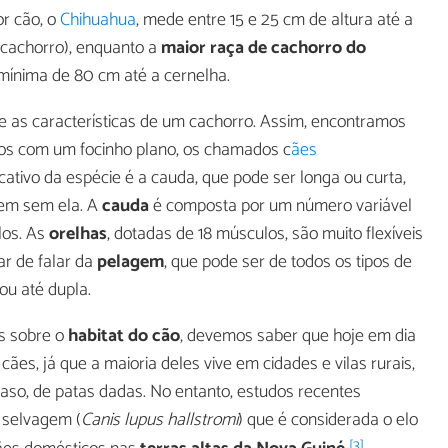
r cão, o
Chihuahua
, mede entre 15 e 25 cm de altura até a
cachorro), enquanto a
maior raça de cachorro do
 mínima de 80 cm até a cernelha.
e as características de um cachorro. Assim, encontramos
os com um focinho plano, os chamados c
ães
icativo da espécie é a cauda, que pode ser longa ou curta,
em sem ela. A
cauda
é composta por um número variável
los. As
orelhas
, dotadas de 18 músculos, são muito flexíveis
r de falar da
pelagem
, que pode ser de todos os tipos de
ou até dupla.
os sobre o
habitat do cão
, devemos saber que hoje em dia
ães, já que a maioria deles vive em cidades e vilas rurais,
so, de patas dadas. No entanto, estudos recentes
 selvagem (
Canis lupus hallstromi
) que é considerada o elo
[3]