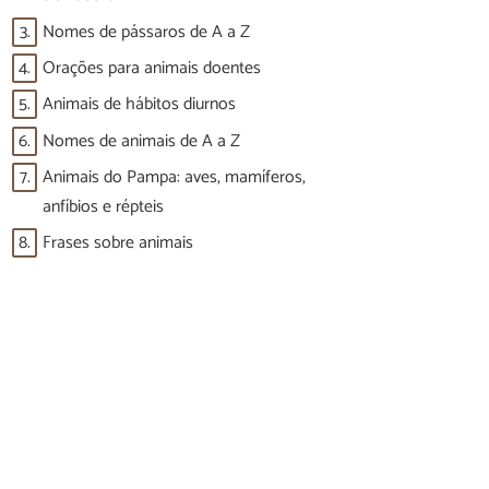
3.
Nomes de pássaros de A a Z
4.
Orações para animais doentes
5.
Animais de hábitos diurnos
6.
Nomes de animais de A a Z
7.
Animais do Pampa: aves, mamíferos,
anfíbios e répteis
8.
Frases sobre animais