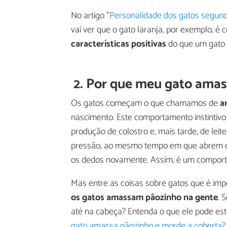
No artigo "
Personalidade dos gatos segund
vai ver que o gato laranja, por exemplo, é
características positivas
do que um gato 
2. Por que meu gato amas
Os gatos começam o que chamamos de
a
nascimento. Este comportamento instintivo
produção de colostro e, mais tarde, de le
pressão, ao mesmo tempo em que abrem os
os dedos novamente. Assim, é um comport
Mas entre as coisas sobre gatos que é im
os gatos amassam pãozinho na gente
. 
até na cabeça? Entenda o que ele pode es
gato amassa pãozinho e morde a coberta?