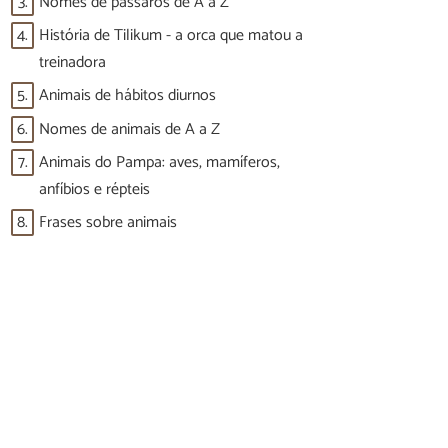
3.
Nomes de pássaros de A a Z
4.
História de Tilikum - a orca que matou a
treinadora
5.
Animais de hábitos diurnos
6.
Nomes de animais de A a Z
7.
Animais do Pampa: aves, mamíferos,
anfíbios e répteis
8.
Frases sobre animais