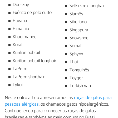
Donskoy
Selkirk rex longhair
Exótico de pelo curto
Siamês
Havana
Siberiano
Himalaio
Singapura
Khao manee
Snowshoe
Korat
Somali
Kurilian bobtail
Sphynx
Kurilian bobtail longhair
Thai
LaPerm
Tonquinês
LaPerm shorthair
Toyger
Lykoi
Turkish van
Neste outro artigo apresentamos as
raças de gatos para
pessoas alérgicas
, os chamados gatos hipoalergênicos.
Continue lendo para conhecer as raças de gatos
brasileiras e tambéms as mais comuns no Brasil.