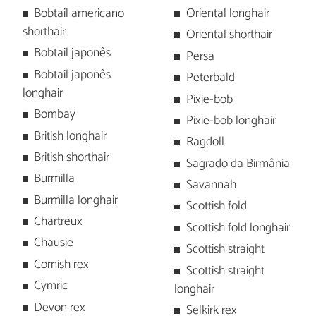
Bobtail americano
Oriental longhair
shorthair
Oriental shorthair
Bobtail japonês
Persa
Bobtail japonês
Peterbald
longhair
Pixie-bob
Bombay
Pixie-bob longhair
British longhair
Ragdoll
British shorthair
Sagrado da Birmânia
Burmilla
Savannah
Burmilla longhair
Scottish fold
Chartreux
Scottish fold longhair
Chausie
Scottish straight
Cornish rex
Scottish straight
Cymric
longhair
Devon rex
Selkirk rex