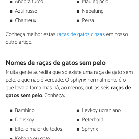
Angorá turco
Mau egípcio
Azul russo
Nebelung
Chartreux
Persa
Conheça melhor estas
raças de gatos cinzas
em nosso
outro artigo.
Nomes de raças de gatos sem pelo
Muita gente acredita que só existe uma raça de gato sem
pelo, o que não é verdade. O sphynx normalmente é o
que leva a fama mas há, ao menos, outras seis
raças de
gatos sem pelo
. Conheça:
Bambino
Levkoy ucraniano
Donskoy
Peterbald
Elfo, o maior de todos
Sphynx
Kohana ou gato