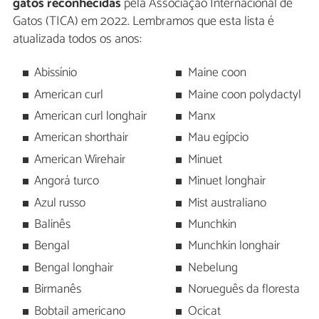
gatos reconhecidas
pela Associação Internacional de
Gatos (TICA) em 2022. Lembramos que esta lista é
atualizada todos os anos:
Abissínio
Maine coon
American curl
Maine coon polydactyl
American curl longhair
Manx
American shorthair
Mau egípcio
American Wirehair
Minuet
Angorá turco
Minuet longhair
Azul russo
Mist australiano
Balinês
Munchkin
Bengal
Munchkin longhair
Bengal longhair
Nebelung
Birmanês
Norueguês da floresta
Bobtail americano
Ocicat