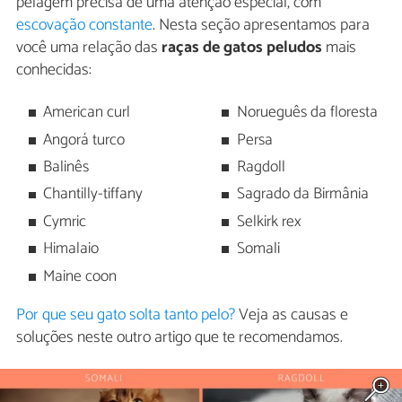
pelagem precisa de uma atenção especial, com
escovação constante
. Nesta seção apresentamos para
você uma relação das
raças de gatos peludos
mais
conhecidas:
American curl
Norueguês da floresta
Angorá turco
Persa
Balinês
Ragdoll
Chantilly-tiffany
Sagrado da Birmânia
Cymric
Selkirk rex
Himalaio
Somali
Maine coon
Por que seu gato solta tanto pelo?
Veja as causas e
soluções neste outro artigo que te recomendamos.