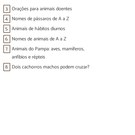
3.
Orações para animais doentes
4.
Nomes de pássaros de A a Z
5.
Animais de hábitos diurnos
6.
Nomes de animais de A a Z
7.
Animais do Pampa: aves, mamíferos,
anfíbios e répteis
8.
Dois cachorros machos podem cruzar?