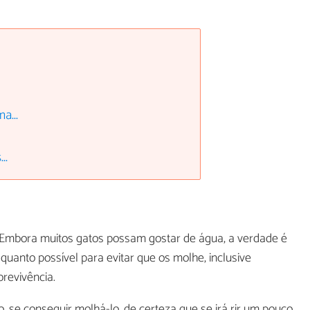
a...
..
a. Embora muitos gatos possam gostar de água, a verdade é
quanto possível para evitar que os molhe, inclusive
revivência.
o, se conseguir molhá-lo, de certeza que se irá rir um pouco