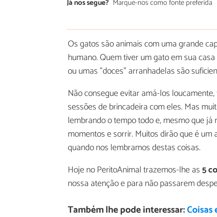
Já nos segue?
Marque-nos como fonte preferida
Os gatos são animais com uma grande capa
humano. Quem tiver um gato em sua casa s
ou umas "doces" arranhadelas são suficie
Não consegue evitar amá-los loucamente, f
sessões de brincadeira com eles. Mas mui
lembrando o tempo todo e, mesmo que já n
momentos e sorrir. Muitos dirão que é um 
quando nos lembramos destas coisas.
Hoje no PeritoAnimal trazemos-lhe as
5 c
nossa atenção e para não passarem desper
Também lhe pode interessar:
Coisas 