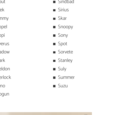
out
Sindbad
lek
Sirius
mmy
Skar
ppel
Snoopy
ppi
Sony
verus
Spot
adow
Sorvete
ark
Stanley
eldon
Suly
erlock
Summer
ino
Suzu
ogun
d