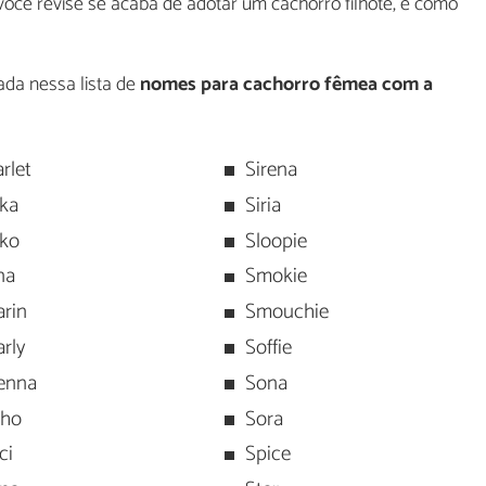
ocê revise se acaba de adotar um cachorro filhote, é como
ada nessa lista de
nomes para cachorro fêmea com a
rlet
Sirena
ika
Siria
iko
Sloopie
na
Smokie
arin
Smouchie
rly
Soffie
enna
Sona
iho
Sora
ci
Spice