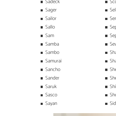
Sadeck
Sc
Sager
Se
Sailor
Se
Sallo
Se
Sam
Se
Samba
Se
Sambo
Sh
Samurai
Sh
Sancho
Sh
Sander
Sh
Saruk
Sh
Sasco
Sh
Sayan
Si