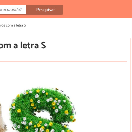
Pesquisar
os com a letra S
m a letra S