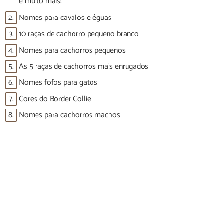
e muito mais!
2.
Nomes para cavalos e éguas
3.
10 raças de cachorro pequeno branco
4.
Nomes para cachorros pequenos
5.
As 5 raças de cachorros mais enrugados
6.
Nomes fofos para gatos
7.
Cores do Border Collie
8.
Nomes para cachorros machos