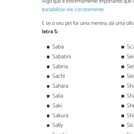
Algo que é extremamente importante que v
s
ociabilizar ele corretamente
.
E se o seu pet for uma menina, dá uma olh
letra S:
Saba
Sca
Sabatini
Se
Sabina
Se
Sachi
Se
Sahara
Sh
Saila
Sha
Saki
Sh
Sakura
Sh
Sally
Sic