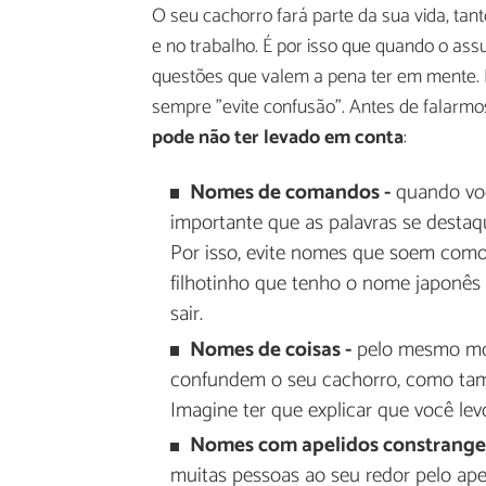
O seu cachorro fará parte da sua vida, ta
e no trabalho. É por isso que quando o as
questões que valem a pena ter em mente. P
sempre "evite confusão". Antes de falarm
pode não ter levado em conta
:
Nomes de comandos -
quando voc
importante que as palavras se destaq
Por isso, evite nomes que soem com
filhotinho que tenho o nome japonês 
sair.
Nomes de coisas -
pelo mesmo moti
confundem o seu cachorro, como tam
Imagine ter que explicar que você lev
Nomes com apelidos constrange
muitas pessoas ao seu redor pelo ap