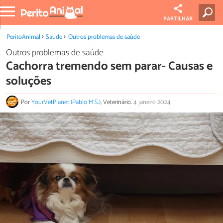
PARTILHAR
PeritoAnimal
Saúde
Outros problemas de saúde
Outros problemas de saúde
Cachorra tremendo sem parar- Causas e
soluções
Por
YourVetPlanet (Pablo M.S.)
, Veterinário.
4 janeiro 2024