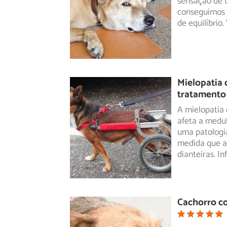
sensação
de t
conseguimos 
de equilíbrio
Mielopatia 
tratamento
A mielopatia
afeta a medul
uma
patologi
medida que a
dianteiras. I
Cachorro co