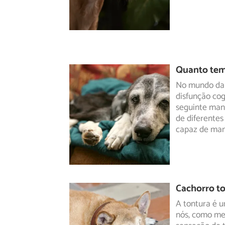
Quanto tem
No mundo da 
disfunção cog
seguinte
mane
de diferentes
capaz de ma
Cachorro to
A tontura é u
nós, como mer