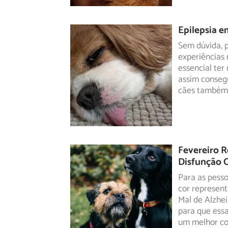
Epilepsia e
Sem dúvida, p
experiências 
essencial
ter 
assim consegu
cães também 
Fevereiro R
Disfunção C
Para as pesso
cor represent
Mal
de Alzhei
para que essa
um melhor co