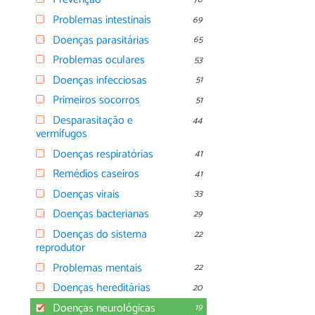
Problemas intestinais
69
Doenças parasitárias
65
Problemas oculares
53
Doenças infecciosas
51
Primeiros socorros
51
Desparasitação e
44
vermífugos
Doenças respiratórias
41
Remédios caseiros
41
Doenças virais
33
Doenças bacterianas
29
Doenças do sistema
22
reprodutor
Problemas mentais
22
Doenças hereditárias
20
Doenças neurológicas
19