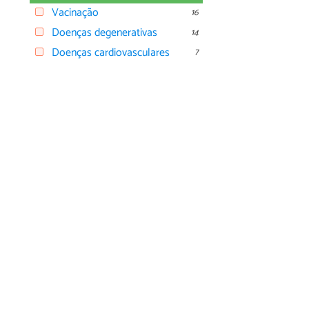
Vacinação
16
Doenças degenerativas
14
Doenças cardiovasculares
7