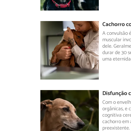
Cachorro c
A convulsão é
muscular invo
dele.
Geralmen
durar de 30 s
uma eternida
Disfunção c
Com o envelhe
orgânicas, e
cognitiva cere
cachorro em a
preexistente