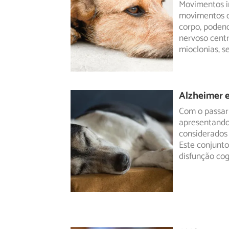
Movimentos i
movimentos o
corpo, poden
nervoso cent
mioclonias, 
Alzheimer e
Com o passar
apresentando
considerados 
Este conjunt
disfunção cog