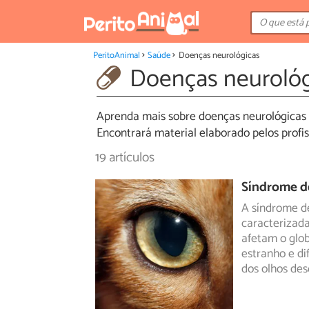
PeritoAnimal
Saúde
Doenças neurológicas
Doenças neurológ
Aprenda mais sobre doenças neurológicas 
Encontrará material elaborado pelos profiss
19 artículos
Síndrome d
A síndrome 
caracterizada
afetam o glo
estranho e di
dos olhos des