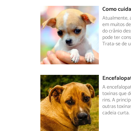
Como cuida
Atualmente, a
em muitos de 
do crânio de
pode ter con
Trata-se de 
Encefalopat
A encefalopat
toxinas que d
rins.
A princip
outras toxina
cadeia curta.