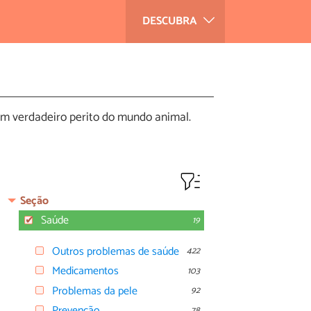
DESCUBRA
um verdadeiro perito do mundo animal.
Seção
Saúde
19
Outros problemas de saúde
422
Medicamentos
103
Problemas da pele
92
Prevenção
78