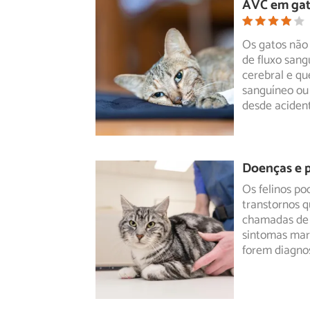
AVC em gato
Os gatos não 
de fluxo san
cerebral
e que
sanguíneo ou 
desde aciden
Doenças e 
Os felinos p
transtornos q
chamadas de
sintomas marc
forem diagnos