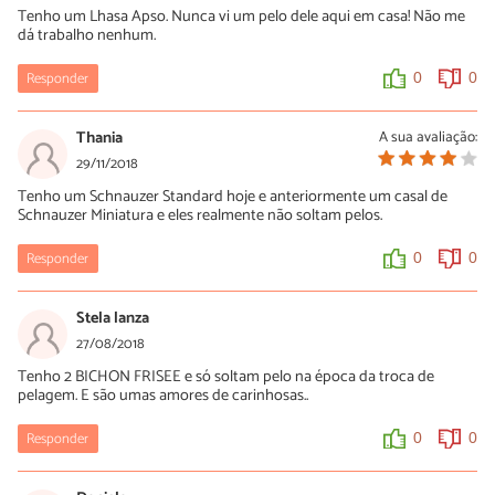
Tenho um Lhasa Apso. Nunca vi um pelo dele aqui em casa! Não me
busque ajuda de um médico veterinário de confiança o quanto
dá trabalho nenhum.
antes para garantir o estado de saúde do seu pet.
A equipe do PeritoAnimal deseja rápidas melhoras!
Responder
0
0
0
0
Thania
A sua avaliação:
29/11/2018
Tenho um Schnauzer Standard hoje e anteriormente um casal de
Schnauzer Miniatura e eles realmente não soltam pelos.
Responder
0
0
Stela lanza
27/08/2018
Tenho 2 BICHON FRISEE e só soltam pelo na época da troca de
pelagem. E são umas amores de carinhosas..
Responder
0
0