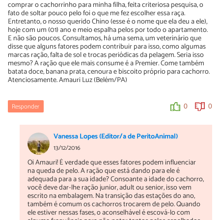
Eu tinha pinscher mais ele soltava pelo não muito mais soltava!
comprar o cachorrinho para minha filha, feita criteriosa pesquisa, o
fato de soltar pouco pelo foi o que me fez escolher essa raça.
Entretanto, o nosso querido Chino (esse é o nome que ela deu a ele),
0
0
hoje com um (01) ano e meio espalha pelos por todo o apartamento.
E não são poucos. Consultamos, há uma sema, um veterinário que
disse que alguns fatores podem contribuir para isso, como algumas
marcas ração, falta de sol e trocas periódicas da pelagem. Seria isso
mesmo? A ração que ele mais consume é a Premier. Come também
batata doce, banana prata, cenoura e biscoito próprio para cachorro.
Atenciosamente. Amauri Luz (Belém/PA)
Responder
0
0
Vanessa Lopes (Editor/a de PeritoAnimal)
13/12/2016
Oi Amauri! É verdade que esses fatores podem influenciar
na queda de pelo. A ração que está dando para ele é
adequada para a sua idade? Consoante a idade do cachorro,
você deve dar-lhe ração junior, adult ou senior, isso vem
escrito na embalagem. Na transição das estações do ano,
também é comum os cachorros trocarem de pelo. Quando
ele estiver nessas fases, o aconselhável é escová-lo com