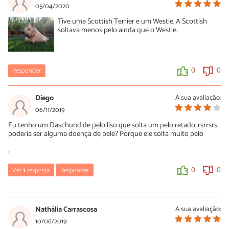
05/04/2020
Tive uma Scottish Terrier e um Westie. A Scottish
soltava menos pelo ainda que o Westie.
Responder
0
0
Diego
A sua avaliação:
06/11/2019
Eu tenho um Daschund de pelo liso que solta um pelo retado, rsrrsrs,
poderia ser alguma doença de pele? Porque ele solta muito pelo
,.
Ver
1
resposta
Responder
0
0
Luísa Savala
07/11/2019
Nathália Carrascosa
A sua avaliação:
Oi Diego! Sem ver o seu cachorro não conseguimos passar
10/06/2019
nenhum diagnóstico. No entanto, recomendamos que você