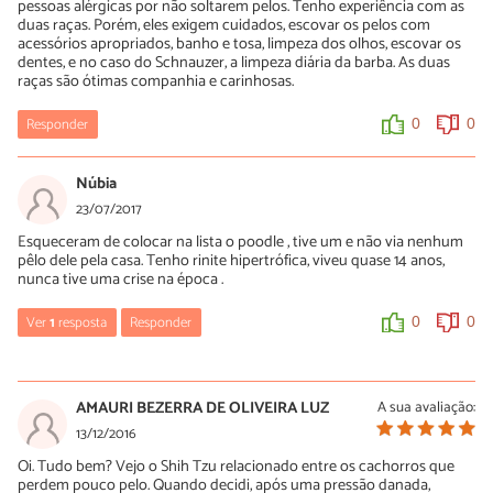
pessoas alérgicas por não soltarem pelos. Tenho experiência com as
são raros hoje em dia.
duas raças. Porém, eles exigem cuidados, escovar os pelos com
acessórios apropriados, banho e tosa, limpeza dos olhos, escovar os
0
0
dentes, e no caso do Schnauzer, a limpeza diária da barba. As duas
raças são ótimas companhia e carinhosas.
Responder
0
0
Núbia
23/07/2017
Esqueceram de colocar na lista o poodle , tive um e não via nenhum
pêlo dele pela casa. Tenho rinite hipertrófica, viveu quase 14 anos,
nunca tive uma crise na época .
Ver
1
resposta
Responder
0
0
Jônatas Ricardo
24/11/2018
AMAURI BEZERRA DE OLIVEIRA LUZ
A sua avaliação:
Que rinite é essa?
13/12/2016
Eu também tenho rinite e sinusite!
Oi. Tudo bem? Vejo o Shih Tzu relacionado entre os cachorros que
perdem pouco pelo. Quando decidi, após uma pressão danada,