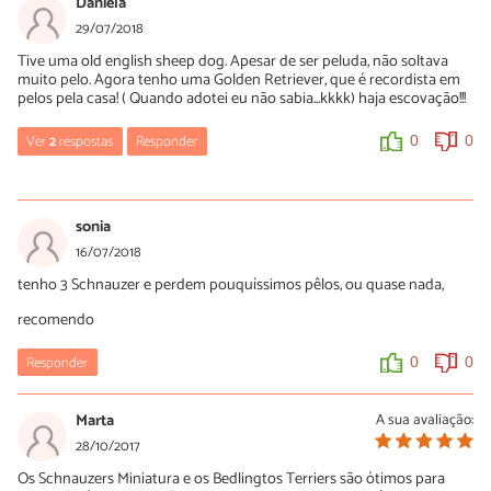
Daniela
29/07/2018
Tive uma old english sheep dog. Apesar de ser peluda, não soltava
muito pelo. Agora tenho uma Golden Retriever, que é recordista em
pelos pela casa! ( Quando adotei eu não sabia...kkkk) haja escovação!!!
Ver
2
respostas
Responder
0
0
Caroline
26/02/2019
sonia
Exatamente, tive uma sheepdog, e mesmo com aquele tamanho
16/07/2018
e quantidade de pelos, quando escovava mal ficava pelo na
tenho 3 Schnauzer e perdem pouquíssimos pêlos, ou quase nada,
escova. No banho, também não soltava quase nada. O único
problema é que dá muito nó, mas se mantiver o pelo mais curto,
recomendo
fica mais prático. Era uma graça, foi brincalhona mesmo já idosa.
Responder
0
0
0
0
Marta
A sua avaliação:
Ana
28/10/2017
13/11/2020
Os Schnauzers Miniatura e os Bedlingtos Terriers são ótimos para
Que interessante e os cachorros da raça Old English Sheep Dog