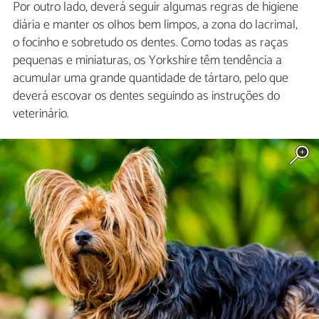
Por outro lado, deverá seguir algumas regras de higiene
diária e manter os olhos bem limpos, a zona do lacrimal,
o focinho e sobretudo os dentes. Como todas as raças
pequenas e miniaturas, os Yorkshire têm tendência a
acumular uma grande quantidade de tártaro, pelo que
deverá escovar os dentes seguindo as instruções do
veterinário.