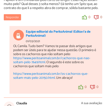
Papillon e um chihuahua (pelo curto ou longo). Essas raças soltam
muito pelo? Qual desses 3 solta menos? (Já tenho um Spitz que, ao
contrato do que li a respeito abra de comprar, sólida bastante pelo.
Responder
0
0
Equipe editorial do PeritoAnimal (Editor/a de
PeritoAnimal)
01/03/2021
Oi, Camila. Tudo bem? Vamos te passar dois artigos que
podem ser úteis para te ajudar nessa questão. O primeiro é
sobre os cachorros que não soltam pelo:
https://www.peritoanimal.com.br/cachorros-que-nao-
soltam-pelo-7649.html
. O segundo é este sobre os
cachorros que soltam mais pelo:
https://www.peritoanimal.com.br/os-cachorros-que-
soltam-mais-pelo-20150.html
. Um abraço!
0
0
Claudia
A sua avaliação: