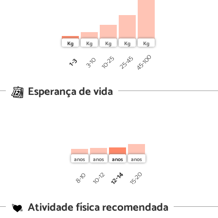
45-100
25-45
10-25
3-10
1-3
Esperança de vida
12-14
15-20
10-12
8-10
Atividade física recomendada