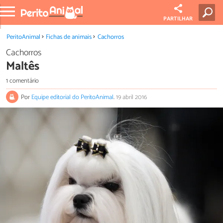
PARTILHAR
PeritoAnimal
Fichas de animais
Cachorros
Cachorros
Maltês
1 comentário
Por
Equipe editorial do PeritoAnimal
.
19 abril 2016