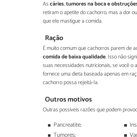
As
cáries
,
tumores
na boca e
obstruçõe
retiram o apetite do cachorro, mas a dor
que ele mastigue a comida.
Ração
É muito comum que cachorros parem de ace
comida de baixa qualidade
. Isso não sig
suas necessidades nutricionais, se você 
fornece uma dieta baseada apenas em raç
cachorro possa rejeitá-la.
Outros motivos
Outras possíveis razões que podem provo
Pancreatite;
Ins
Tumores;
Vac