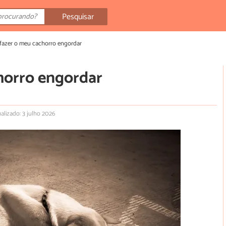
Pesquisar
azer o meu cachorro engordar
horro engordar
alizado: 3 julho 2026