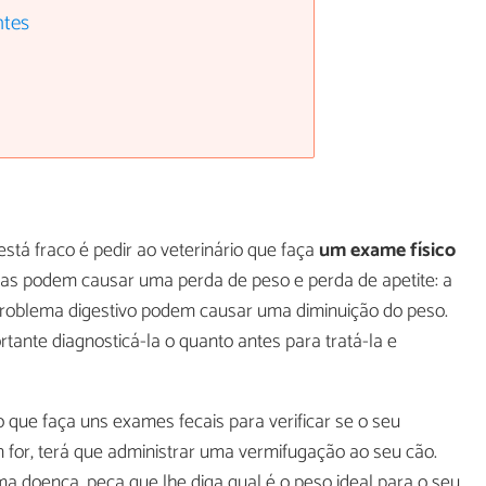
ntes
está fraco é pedir ao veterinário que faça
um exame físico
ças podem causar uma perda de peso e perda de apetite: a
problema digestivo podem causar uma diminuição do peso.
ante diagnosticá-la o quanto antes para tratá-la e
que faça uns exames fecais para verificar se o seu
im for, terá que administrar uma vermifugação ao seu cão.
ma doença, peça que lhe diga qual é o peso ideal para o seu