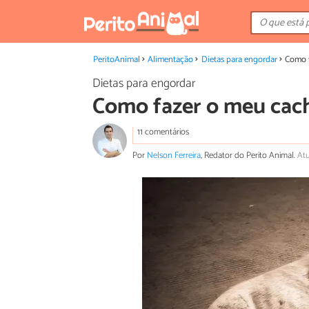
PeritoAnimal
Alimentação
Dietas para engordar
Como f
Dietas para engordar
Como fazer o meu cac
11 comentários
Por
Nelson Ferreira
, Redator do Perito Animal.
Atu