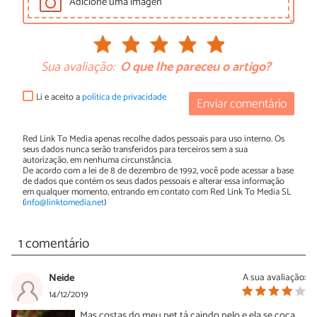
Adicione uma imagen
Sua avaliação:
O que lhe pareceu o artigo?
Li e aceito a
política de privacidade
Enviar comentário
Red Link To Media apenas recolhe dados pessoais para uso interno. Os
seus dados nunca serão transferidos para terceiros sem a sua
autorização, em nenhuma circunstância.
De acordo com a lei de 8 de dezembro de 1992, você pode acessar a base
de dados que contém os seus dados pessoais e alterar essa informação
em qualquer momento, entrando em contato com Red Link To Media SL
(
info@linktomedia.net
)
1 comentário
Neide
A sua avaliação:
14/12/2019
Mas costas do meu pet tá caindo pelo e ela se coça