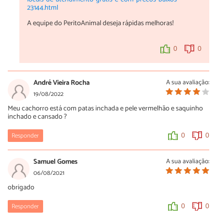
23144.html
A equipe do PeritoAnimal deseja rápidas melhoras!
0
0
André Vieira Rocha
A sua avaliação:
19/08/2022
Meu cachorro está com patas inchada e pele vermelhão e saquinho
inchado e cansado ?
Responder
0
0
Samuel Gomes
A sua avaliação:
06/08/2021
obrigado
Responder
0
0