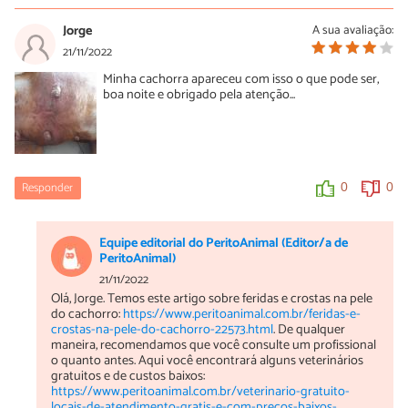
Jorge
A sua avaliação:
21/11/2022
Minha cachorra apareceu com isso o que pode ser,
boa noite e obrigado pela atenção...
Responder
0
0
Equipe editorial do PeritoAnimal (Editor/a de
PeritoAnimal)
21/11/2022
Olá, Jorge. Temos este artigo sobre feridas e crostas na pele
do cachorro:
https://www.peritoanimal.com.br/feridas-e-
crostas-na-pele-do-cachorro-22573.html
. De qualquer
maneira, recomendamos que você consulte um profissional
o quanto antes. Aqui você encontrará alguns veterinários
gratuitos e de custos baixos:
https://www.peritoanimal.com.br/veterinario-gratuito-
locais-de-atendimento-gratis-e-com-precos-baixos-