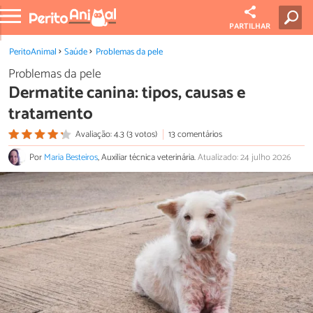
PARTILHAR
PeritoAnimal
Saúde
Problemas da pele
Problemas da pele
Dermatite canina: tipos, causas e
tratamento
Avaliação: 4.3 (3 votos)
13 comentários
Por
Maria Besteiros
, Auxiliar técnica veterinária.
Atualizado: 24 julho 2026