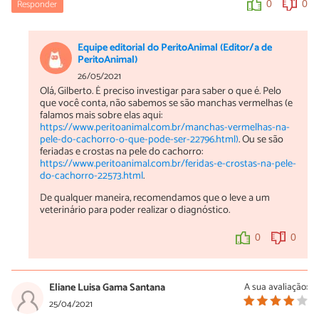
Responder
0
0
Equipe editorial do PeritoAnimal (Editor/a de
PeritoAnimal)
26/05/2021
Olá, Gilberto. É preciso investigar para saber o que é. Pelo
que você conta, não sabemos se são manchas vermelhas (e
falamos mais sobre elas aqui:
https://www.peritoanimal.com.br/manchas-vermelhas-na-
pele-do-cachorro-o-que-pode-ser-22796.html)
. Ou se são
feriadas e crostas na pele do cachorro:
https://www.peritoanimal.com.br/feridas-e-crostas-na-pele-
do-cachorro-22573.html
.
De qualquer maneira, recomendamos que o leve a um
veterinário para poder realizar o diagnóstico.
0
0
Eliane Luisa Gama Santana
A sua avaliação:
25/04/2021