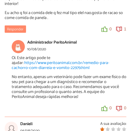
interior!
Eu acho q foi a comida dele q fez mal tipo elel nao.gosta de racao so
come comida de panela .
Responder
0
1
Administrador PeritoAnimal
10/08/2020
Oi. Este artigo pode te
ajudar:
https://www.peritoanimal.com.br/remedio-para-
cachorro-com-diarreia-e-vomito-22979.html
No entanto, apenas um veterinário pode fazer um exame físico do
seu pet para chegar a um diagnóstico e recomendar o
tratamento adequado para o caso. Recomendamos que você
consulte um profissional o quanto antes. A equipe do
PeritoAnimal deseja rápidas melhoras!
0
0
Danieli
A sua avaliação:
05/08/2020