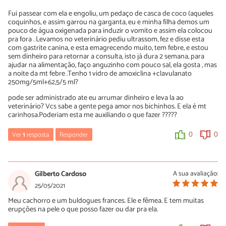
Fui passear com ela e engoliu, um pedaço de casca de coco (aqueles
coquinhos, e assim garrou na garganta, eu e minha filha demos um
pouco de água oxigenada para induzir o vomito e assim ela colocou
pra fora . Levamos no veterinário pediu ultrassom, fez e disse esta
com gastrite canina, e esta emagrecendo muito, tem febre, e estou
sem dinheiro para retornar a consulta, isto já dura 2 semana, para
ajudar na alimentação, faço anguzinho com pouco sal, ela gosta , mas
a noite da mt febre .Tenho 1 vidro de amoxiclina +clavulanato
250mg/5ml+62,5/5 ml?
pode ser administrado ate eu arrumar dinheiro e leva la ao
veterinário? Vcs sabe a gente pega amor nos bichinhos. E ela é mt
carinhosa.Poderiam esta me auxiliando o que fazer ?????
Ver
1
resposta
Responder
0
0
Beethoven
25/05/2022
Gilberto Cardoso
A sua avaliação:
De quiabo batido com água a ela!
25/05/2021
Vera a melhora
Meu cachorro e um buldogues frances. Ele e fêmea. E tem muitas
erupções na pele o que posso fazer ou dar pra ela.
0
2