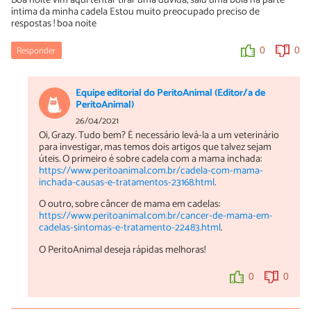
íntima da minha cadela Estou muito preocupado preciso de
respostas ! boa noite
Responder
0
0
Equipe editorial do PeritoAnimal (Editor/a de
PeritoAnimal)
26/04/2021
Oi, Grazy. Tudo bem? É necessário levá-la a um veterinário
para investigar, mas temos dois artigos que talvez sejam
úteis. O primeiro é sobre cadela com a mama inchada:
https://www.peritoanimal.com.br/cadela-com-mama-
inchada-causas-e-tratamentos-23168.html
.
O outro, sobre câncer de mama em cadelas:
https://www.peritoanimal.com.br/cancer-de-mama-em-
cadelas-sintomas-e-tratamento-22483.html
.
O PeritoAnimal deseja rápidas melhoras!
0
0