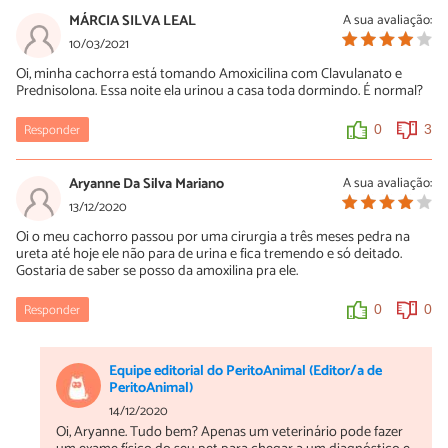
MÁRCIA SILVA LEAL
A sua avaliação:
10/03/2021
Oi, minha cachorra está tomando Amoxicilina com Clavulanato e
Prednisolona. Essa noite ela urinou a casa toda dormindo. É normal?
Responder
0
3
Aryanne Da Silva Mariano
A sua avaliação:
13/12/2020
Oi o meu cachorro passou por uma cirurgia a três meses pedra na
ureta até hoje ele não para de urina e fica tremendo e só deitado.
Gostaria de saber se posso da amoxilina pra ele.
Responder
0
0
Equipe editorial do PeritoAnimal (Editor/a de
PeritoAnimal)
14/12/2020
Oi, Aryanne. Tudo bem? Apenas um veterinário pode fazer