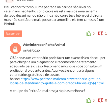
Meu cachorro tomou uma pedrada na barriga não levei no
veterinário não tenho condição e ele está mais de uma senama
deitado desanimando não brinca não corre teve febre dei dipirona
mais não senti.febre mais posso dar amoxilina ele tem 4 meses é um
Pittbull
Responder
0
1
Administrador PeritoAnimal
06/08/2020
Oi! Apenas um veterinário pode fazer um exame físico do seu pet
para chegar a um diagnóstico e recomendar o tratamento
adequado para o caso. Recomendamos que você consulte um
profissional o quanto antes. Aqui você encontrará alguns
veterinários gratuitos e de custos
baixos:
https://www.peritoanimal.com.br/veterinario-gratuito-
locais-de-atendimento-gratis-e-com-precos-baixos-23144.html
A equipe do PeritoAnimal deseja rápidas melhoras!
0
0