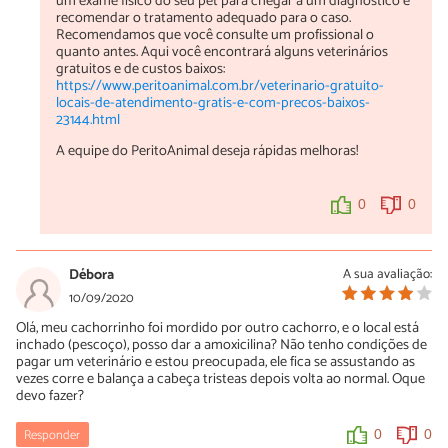
um exame físico do seu pet para chegar a um diagnóstico e
recomendar o tratamento adequado para o caso.
Recomendamos que você consulte um profissional o
quanto antes. Aqui você encontrará alguns veterinários
gratuitos e de custos baixos:
https://www.peritoanimal.com.br/veterinario-gratuito-
locais-de-atendimento-gratis-e-com-precos-baixos-
23144.html
A equipe do PeritoAnimal deseja rápidas melhoras!
0
0
Débora
A sua avaliação:
10/09/2020
Olá, meu cachorrinho foi mordido por outro cachorro, e o local está
inchado (pescoço), posso dar a amoxicilina? Não tenho condições de
pagar um veterinário e estou preocupada, ele fica se assustando as
vezes corre e balança a cabeça tristeas depois volta ao normal. Oque
devo fazer?
Responder
0
0