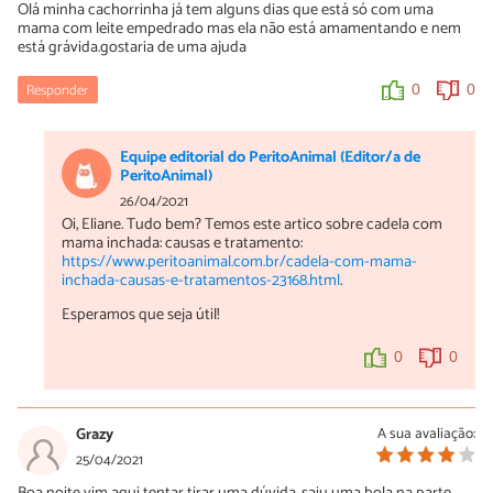
Olá minha cachorrinha já tem alguns dias que está só com uma
mama com leite empedrado mas ela não está amamentando e nem
está grávida.gostaria de uma ajuda
Responder
0
0
Equipe editorial do PeritoAnimal (Editor/a de
PeritoAnimal)
26/04/2021
Oi, Eliane. Tudo bem? Temos este artico sobre cadela com
mama inchada: causas e tratamento:
https://www.peritoanimal.com.br/cadela-com-mama-
inchada-causas-e-tratamentos-23168.html
.
Esperamos que seja útil!
0
0
Grazy
A sua avaliação:
25/04/2021
Boa noite vim aqui tentar tirar uma dúvida, saiu uma bola na parte