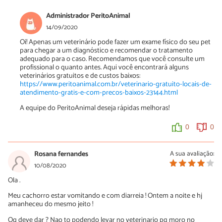
Administrador PeritoAnimal
14/09/2020
Oi! Apenas um veterinário pode fazer um exame físico do seu pet
para chegar a um diagnóstico e recomendar o tratamento
adequado para o caso. Recomendamos que você consulte um
profissional o quanto antes. Aqui você encontrará alguns
veterinários gratuitos e de custos baixos:
https://www.peritoanimal.com.br/veterinario-gratuito-locais-de-
atendimento-gratis-e-com-precos-baixos-23144.html
A equipe do PeritoAnimal deseja rápidas melhoras!
0
0
Rosana fernandes
A sua avaliação:
10/08/2020
Ola .
Meu cachorro estar vomitando e com diarreia ! Ontem a noite e hj
amanheceu do mesmo jeito !
Oq deve dar ? Nao to podendo levar no veterinario pq moro no