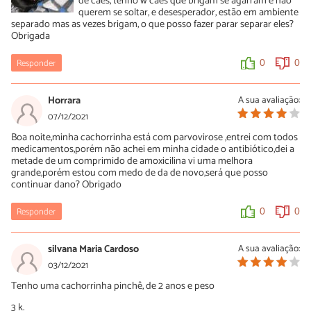
de cães, tenho w cães que brigam se agarram e não
querem se soltar, e desesperador, estão em ambiente
separado mas as vezes brigam, o que posso fazer parar separar eles?
Obrigada
Responder
0
0
Horrara
A sua avaliação:
07/12/2021
Boa noite,minha cachorrinha está com parvovirose ,entrei com todos
medicamentos,porém não achei em minha cidade o antibiótico,dei a
metade de um comprimido de amoxicilina vi uma melhora
grande,porém estou com medo de da de novo,será que posso
continuar dano? Obrigado
Responder
0
0
silvana Maria Cardoso
A sua avaliação:
03/12/2021
Tenho uma cachorrinha pinchê, de 2 anos e peso
3 k.