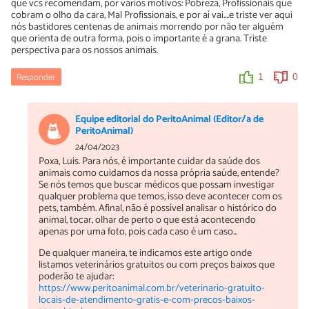
que vcs recomendam, por vários motivos: Pobreza, Profissionais que
cobram o olho da cara, Mal Profissionais, e por aí vai....e triste ver aqui
nós bastidores centenas de animais morrendo por não ter alguém
que orienta de outra forma, pois o importante é a grana. Triste
perspectiva para os nossos animais.
Responder
1
0
Equipe editorial do PeritoAnimal (Editor/a de
PeritoAnimal)
24/04/2023
Poxa, Luis. Para nós, é importante cuidar da saúde dos
animais como cuidamos da nossa própria saúde, entende?
Se nós temos que buscar médicos que possam investigar
qualquer problema que temos, isso deve acontecer com os
pets, também. Afinal, não é possível analisar o histórico do
animal, tocar, olhar de perto o que está acontecendo
apenas por uma foto, pois cada caso é um caso...
De qualquer maneira, te indicamos este artigo onde
listamos veterinários gratuitos ou com preços baixos que
poderão te ajudar:
https://www.peritoanimal.com.br/veterinario-gratuito-
locais-de-atendimento-gratis-e-com-precos-baixos-