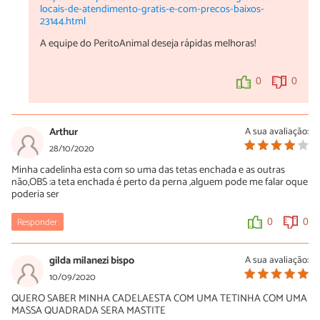
locais-de-atendimento-gratis-e-com-precos-baixos-
23144.html
A equipe do PeritoAnimal deseja rápidas melhoras!
0
0
Arthur
A sua avaliação:
28/10/2020
Minha cadelinha esta com so uma das tetas enchada e as outras
não,OBS :a teta enchada é perto da perna ,alguem pode me falar oque
poderia ser
Responder
0
0
gilda milanezi bispo
A sua avaliação:
10/09/2020
QUERO SABER MINHA CADELAESTA COM UMA TETINHA COM UMA
MASSA QUADRADA SERA MASTITE