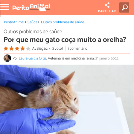
PARTILHAR
PeritoAnimal
Saúde
Outros problemas de saúde
Outros problemas de saúde
Por que meu gato coça muito a orelha?
Avaliação: 4 (1 voto)
1 comentário
Por
Laura García Ortiz
, Veterinária em medicina felina.
21 janeiro 2022