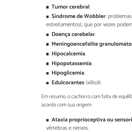
Tumor cerebral
.
Síndrome de Wobbler
: problemas
estreitamentos), que por vezes podem
Doença cerebelar
.
Meningoencefalite granulomato
Hipocalcemia
.
Hipopotassemia
.
Hipoglicemia
.
Edulcorantes
(xilitol).
Em resumo, o cachorro com falta de equilíbr
acordo com sua origem:
Ataxia proprioceptiva ou sensori
vértebras e nervos.