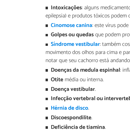
Intoxicações
: alguns medicament
epilepsia) e produtos tóxicos podem c
Cinomose canina
: este vírus pode
Golpes ou quedas
que podem provo
Síndrome vestibular
: também cos
movimento dos olhos para cima e para
notar que seu cachorro está andando 
Doenças da medula espinhal
: in
Otite
média ou interna.
Doença vestibular
.
Infecção vertebral ou interverte
Hérnia de disco
.
Discoespondilite
.
Deficiência de tiamina
.