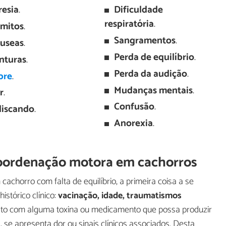
resia
.
Dificuldade
respiratória
.
mitos
.
Sangramentos
.
useas
.
Perda de equilíbrio
.
nturas
.
Perda da audição
.
bre
.
Mudanças mentais
.
r
.
Confusão
.
liscando
.
Anorexia
.
coordenação motora em cachorros
cachorro com falta de equilíbrio, a primeira coisa a se
istórico clínico:
vacinação, idade, traumatismos
tato com alguma toxina ou medicamento que possa produzir
 se apresenta dor ou sinais clínicos associados. Desta