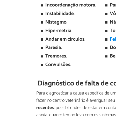
Incoordenação motora
.
Pa
Instabilidade
.
Vô
Nistagmo
.
Ná
Hipermetria
.
To
Andar em círculos
.
Fe
Paresia
.
Do
Tremores
.
Be
Convulsões
.
Diagnóstico de falta de 
Para diagnosticar a causa específica de um 
fazer no centro veterinário é averiguar seu h
recentes
, possibilidades de estar em con
ataxia, quanto tempo leva com os sintomas,