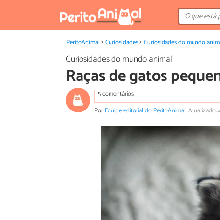
PeritoAnimal
Curiosidades
Curiosidades do mundo anim
Curiosidades do mundo animal
Raças de gatos peque
5 comentários
Por
Equipe editorial do PeritoAnimal
.
Atualizado: