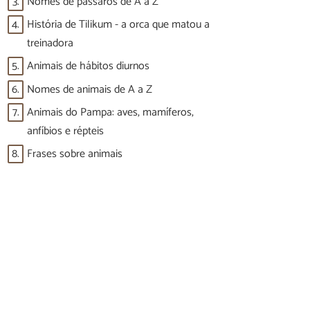
3.
Nomes de pássaros de A a Z
4.
História de Tilikum - a orca que matou a
treinadora
5.
Animais de hábitos diurnos
6.
Nomes de animais de A a Z
7.
Animais do Pampa: aves, mamíferos,
anfíbios e répteis
8.
Frases sobre animais