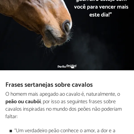
Frases sertanejas sobre cavalos
O homem mais apegado ao cavalo é, naturalmente, o
peão ou caubói
, por isso as seguintes frases sobre
cavalos inspiradas no mundo dos peões não poderiam
faltar:
“Um verdadeiro peão conhece o amor, a dor e a