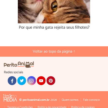
Por que minha gata rejeita seus filhotes?
Voltar ao topo da página ↑
Redes sociais
© peritoanimal.com.br
2026
Quem somos
Fale conosco
Termos e Condições
Política de privacidade
Política de cookies