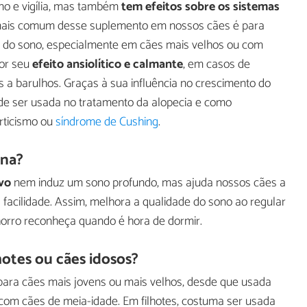
ono e vigília, mas também
tem efeitos sobre os sistemas
 mais comum desse suplemento em nossos cães é para
es do sono, especialmente em cães mais velhos ou com
or seu
efeito ansiolítico e calmante
, em casos de
 a barulhos. Graças à sua influência no crescimento do
e ser usada no tratamento da alopecia e como
ticismo ou
síndrome de Cushing
.
ina?
vo
nem induz um sono profundo, mas ajuda nossos cães a
acilidade. Assim, melhora a qualidade do sono ao regular
horro reconheça quando é hora de dormir.
hotes ou cães idosos?
ara cães mais jovens ou mais velhos, desde que usada
om cães de meia-idade. Em filhotes, costuma ser usada