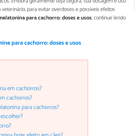
gicos. Embora geralmente seja segura, sua dosagem e uso
terinário, para evitar overdoses e possíveis efeitos
melatonina para cachorro: doses e usos
, continue lendo
ine para cachorro: doses e usos
ina em cachorros?
em cachorros?
latonina para cachorros?
 escolher?
orro?
nina fazer efeito em cães?