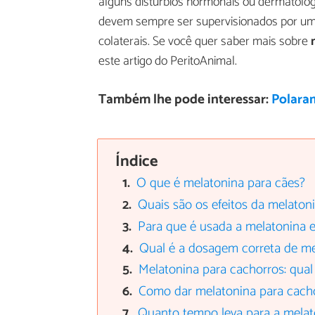
alguns distúrbios hormonais ou dermatoló
devem sempre ser supervisionados por um ve
colaterais. Se você quer saber mais sobre
este artigo do PeritoAnimal.
Também lhe pode interessar:
Polaram
Índice
O que é melatonina para cães?
Quais são os efeitos da melaton
Para que é usada a melatonina 
Qual é a dosagem correta de me
Melatonina para cachorros: qual
Como dar melatonina para cach
Quanto tempo leva para a melato