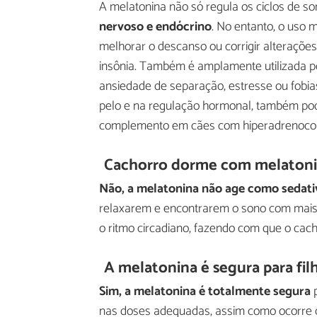
A melatonina não só regula os ciclos de s
nervoso e endócrino
. No entanto, o uso
melhorar o descanso ou corrigir alteraçõ
insônia. Também é amplamente utilizada p
ansiedade de separação, estresse ou fobias
pelo e na regulação hormonal, também pod
complemento em cães com hiperadrenocor
Cachorro dorme com melaton
Não, a melatonina não age como sedati
relaxarem e encontrarem o sono com mais f
o ritmo circadiano, fazendo com que o cac
A melatonina é segura para fil
Sim, a melatonina é totalmente segura
p
nas doses adequadas, assim como ocorre c