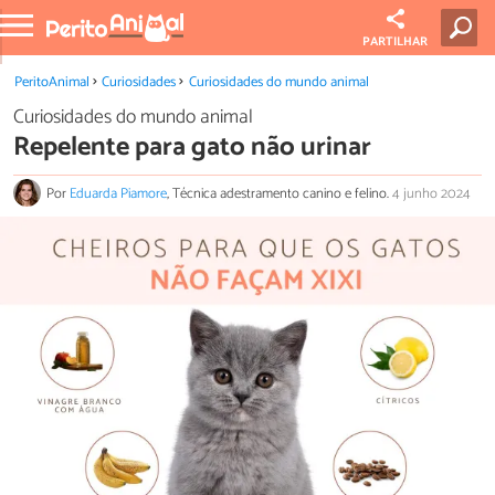
PARTILHAR
PeritoAnimal
Curiosidades
Curiosidades do mundo animal
Curiosidades do mundo animal
Repelente para gato não urinar
Por
Eduarda Piamore
, Técnica adestramento canino e felino.
4 junho 2024