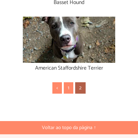
Basset Hound
American Staffordshire Terrier
<
1
2
Voltar ao topo da página ↑