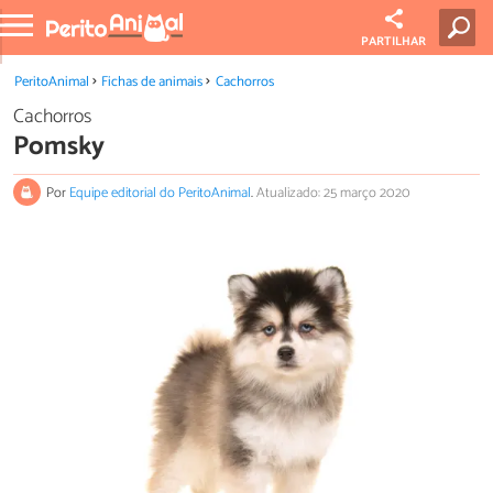
PARTILHAR
PeritoAnimal
Fichas de animais
Cachorros
Cachorros
Pomsky
Por
Equipe editorial do PeritoAnimal
.
Atualizado: 25 março 2020