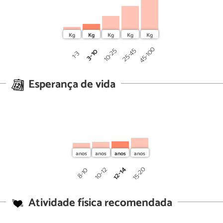
45-100
25-45
10-25
3-10
1-3
Esperança de vida
12-14
15-20
10-12
8-10
Atividade física recomendada