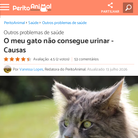
PARTILHAR
PeritoAnimal
Saúde
Outros problemas de saúde
Outros problemas de saúde
O meu gato não consegue urinar -
Causas
Avaliação: 4.5 (2 votos)
53 comentários
Por
Vanessa Lopes
, Redatora do PeritoAnimal.
Atualizado: 13 julho 2026