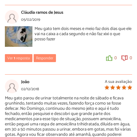
Quesdia
03/04/2019
Cláudia ramos de Jesus
Leva ela correndo ao Veterinário (a)! ! ! ! !
05/02/2019
Meu gato tem dois meses e meio faz dois dias que ele
0
0
vai na caixa a cada segundo e não faz xixi o que
posso fazer
Ver
1
resposta
Responder
0
0
Luísa Savala
05/02/2019
João
A sua avaliação:
Oi Cláudia! O mais indicado é buscar ajuda de um médico
02/12/2018
veterinário de confiança.
Meu gato parou de urinar totalmente na noite de sábado e ficava
A equipe do PeritoAnimal deseja rápidas melhoras!
grunhindo, tentando muitas vezes, fazendo força como se fosse
defecar. No Domingo, continuou do mesmo jeito e aqui é tudo
fechado, então pesquisei e descobri que grande parte dos
0
0
medicamentos para esse tipo de situação, possuem amoxicilina,
então peguei uma raspa de amoxicilina trihidratada, diluída em água,
em 30 a 50 minutos passou a urinar, embora em gotas, mas foi várias
gotas. Agora vou ficar observando até amanhã, quando poderei