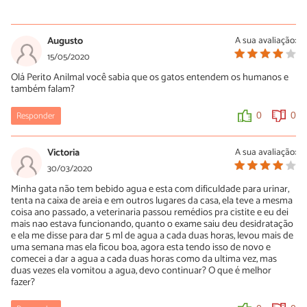
Demétrios Vieira
07/07/2020
Augusto
A sua avaliação:
Bom dia Livia Ribeiro! O meu gato continua vivo e com vida
15/05/2020
totalmente normal, fora as limitações dele. Não tem
Olá Perito Anilmal você sabia que os gatos entendem os humanos e
contraindicação, mas tem que apertar sempre, todos os dias, pois
também falam?
a urina pode retornar para os rins e dar complicações. O
problema é que alguns dias é um pouco difícil, pois parece que a
depender de como o gato está naquele dia, ele consegue de
Responder
0
0
alguma forma trancar a urina. Daí eu tento relaxar ele para
conseguir soltar. No começo eu usava um medicamento, acepran
se não me engano, para poder liberar a urina com mais facilidade,
Victoria
A sua avaliação:
mas o gato ficava bem "grogue". Daí parei e comecei a apertar
30/03/2020
sem o remédio, apenas tentando relaxar ele. Um problema que
você pode ter é se seu gato for muito arisco, ele pode tentar
Minha gata não tem bebido agua e esta com dificuldade para urinar,
arranhar ou morder você. No começo o meu fazia isto, mas agora
tenta na caixa de areia e em outros lugares da casa, ela teve a mesma
está acostumado. Eu consigo apertar a bexiga dele sozinho,
coisa ano passado, a veterinaria passou remédios pra cistite e eu dei
deitando ele de lado e levantando uma das pernas traseiras com
mais nao estava funcionando, quanto o exame saiu deu desidratação
a mão esquerda e apertando com a direita. O veterinário apertava
e ela me disse para dar 5 ml de agua a cada duas horas, levou mais de
com ele em pé. Enfim, espero que tenha ajudado e que seu gato
uma semana mas ela ficou boa, agora esta tendo isso de novo e
melhore totalmente sem sequelas, sem que seja preciso apertar a
comecei a dar a agua a cada duas horas como da ultima vez, mas
bexiga. Mas se preciso for, pode parecer difícil no começo, eu
duas vezes ela vomitou a agua, devo continuar? O que é melhor
pensei que não ia conseguir, mas não desisti e consegui. Hoje
fazer?
acho relativamente fácil.