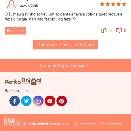
22/07/2018
Olá... meu gatinho sofreu um acidente e teve a coluna quebrada...ele
fez a cirurgia mais não faz xixi... oq fazer??
Responder
0
0
Quero ver mais comentários
Voltar ao topo da página ↑
Redes sociais
© peritoanimal.com.br
2026
Quem somos
Fale conosco