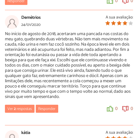
Responder
0
0
0
0
Demétrios
A sua avaliação:
24/01/2020
No início de agosto de 2018, acertaram uma pancada nas costas do
meu gato, quebrando duas vértebras. Não tem mais movimento na
cauda, não urina e nem faz cocô sozinho. Na época levei ele em dois
veterinários e até acupuntura foi feito, mas nada adiantou. Por fim a
orientação foi eutanásia ou passar a vida dele toda apertando a
bexiga para que ele faça xixi. Escolhi que ele continuasse vivendo e
todos os dias, com o maior cuidado possível, eu aperto a bexiga dele
para que consiga urinar. Ele está vivo ainda, fazendo tudo o que
qualquer gato faz, extremamente carinhoso e dócil. Apenas com as
limitações dele, mas recentemente a cola começou a mexer um
pouco e ele conseguiu marcar território. Torço para que continue
vivo por muito tempo e que com o tempo volte ao normal, dado aos
sinais que vem apresentando.
Ver
2
respostas
Responder
0
0
Livia Ribeiro
09/06/2020
kátia
A sua avaliação: