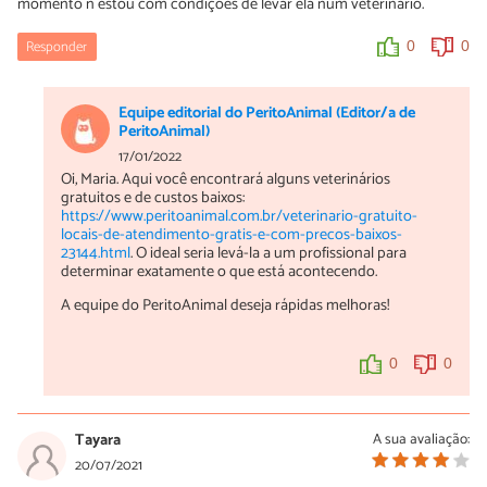
momento ñ estou com condições de levar ela num veterinário.
Responder
0
0
Equipe editorial do PeritoAnimal (Editor/a de
PeritoAnimal)
17/01/2022
Oi, Maria. Aqui você encontrará alguns veterinários
gratuitos e de custos baixos:
https://www.peritoanimal.com.br/veterinario-gratuito-
locais-de-atendimento-gratis-e-com-precos-baixos-
23144.html
. O ideal seria levá-la a um profissional para
determinar exatamente o que está acontecendo.
A equipe do PeritoAnimal deseja rápidas melhoras!
0
0
Tayara
A sua avaliação:
20/07/2021