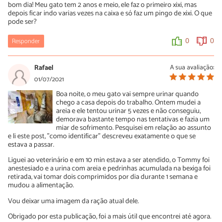
bom dia! Meu gato tem 2 anos e meio, ele faz o primeiro xixi, mas
depois ficar indo varias vezes na caixa e só faz um pingo de xixi. O que
pode ser?
Responder
0
0
Rafael
A sua avaliação:
01/07/2021
Boa noite, o meu gato vai sempre urinar quando
chego a casa depois do trabalho. Ontem mudei a
areia e ele tentou urinar 5 vezes e não conseguiu,
demorava bastante tempo nas tentativas e fazia um
miar de sofrimento. Pesquisei em relação ao assunto
e li este post, "como identificar" descreveu exatamente o que se
estava a passar.
Liguei ao veterinário e em 10 min estava a ser atendido, o Tommy foi
anestesiado e a urina com areia e pedrinhas acumulada na bexiga foi
retirada, vai tomar dois comprimidos por dia durante 1 semana e
mudou a alimentação.
Vou deixar uma imagem da ração atual dele.
Obrigado por esta publicação, foi a mais útil que encontrei até agora.