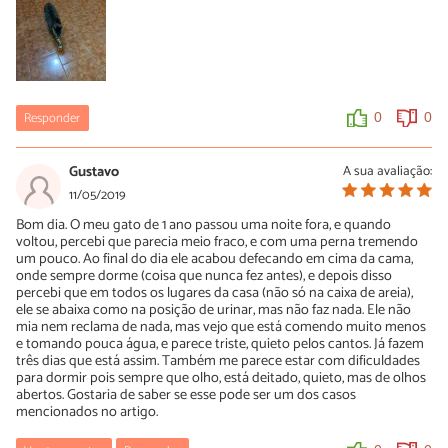
se não me engano, para poder liberar a urina com mais facilidade,
mas o gato ficava bem "grogue". Daí parei e comecei a apertar
sem o remédio, apenas tentando relaxar ele. Um problema que
você pode ter é se seu gato for muito arisco, ele pode tentar
arranhar ou morder você. No começo o meu fazia isto, mas agora
está acostumado. Eu consigo apertar a bexiga dele sozinho,
deitando ele de lado e levantando uma das pernas traseiras com
Responder
0
0
a mão esquerda e apertando com a direita. O veterinário apertava
com ele em pé. Enfim, espero que tenha ajudado e que seu gato
melhore totalmente sem sequelas, sem que seja preciso apertar a
Gustavo
A sua avaliação:
bexiga. Mas se preciso for, pode parecer difícil no começo, eu
pensei que não ia conseguir, mas não desisti e consegui. Hoje
11/05/2019
acho relativamente fácil.
Bom dia. O meu gato de 1 ano passou uma noite fora, e quando
voltou, percebi que parecia meio fraco, e com uma perna tremendo
0
0
um pouco. Ao final do dia ele acabou defecando em cima da cama,
onde sempre dorme (coisa que nunca fez antes), e depois disso
percebi que em todos os lugares da casa (não só na caixa de areia),
ele se abaixa como na posição de urinar, mas não faz nada. Ele não
mia nem reclama de nada, mas vejo que está comendo muito menos
e tomando pouca água, e parece triste, quieto pelos cantos. Já fazem
três dias que está assim. Também me parece estar com dificuldades
para dormir pois sempre que olho, está deitado, quieto, mas de olhos
abertos. Gostaria de saber se esse pode ser um dos casos
mencionados no artigo.