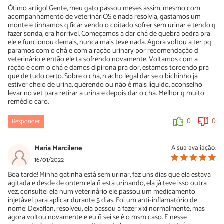
Ótimo artigo! Gente, meu gato passou meses assim, mesmo com
acompanhamento de veterináriOS e nada resolvia, gastamos um
monte e tinhamos q ficar vendo o coitado sofrer sem urinar e tendo q
fazer sonda, era horrivel. Começamos a dar chá de quebra pedra pra
ele e funcionou demais, nunca mais teve nada. Agora voltou a ter pq
paramos com o chá e com a ração urinary por recomendação d
veterinário e então ele ta sofrendo novamente. Voltamos com a
ração e com o chá e damos dipirona pra dor, estamos torcendo pra
que de tudo certo. Sobre o chá, n acho legal dar se o bichinho já
estiver cheio de urina, querendo ou não é mais líquido, aconselho
levar no vet para retirar a urina e depois dar o chá. Melhor q muito
remédio caro.
Responder
0
0
Maria Marcilene
A sua avaliação:
16/01/2022
Boa tarde! Minha gatinha está sem urinar, faz uns dias que ela estava
agitada e desde de ontem ela ñ está urinando, ela já teve isso outra
vez, consultei ela num veterinário ele passou um medicamento
injetável para aplicar durante 5 dias. Foi um anti-inflamatório de
nome: Dexaflan, resolveu, ela passou a fazer xixi normalmente, mas
agora voltou novamente e eu ñ sei se é o msm caso. E nesse