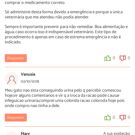
comprar o medicamento correto.
Só administrei desta forma devido a emergência e porque a única
veterinária que me atendeu não podia atender.
Sempre é importante prevenir para não remediar. Boa alimentação e
água, caso ocorra isso é indispensável veterinário. Este tipo de
procedimento é apenas em caso de estrema emergência e não é
indicado.
Responder
0
0
Vanusia
02/10/2018
Meu gato nao esta conseguindo urina pelo q percebir comescou
hoje,vir alguns comentarios e vir q a troca da racao pode causar
infeguicao urinaria,comprei uma colorida racao coloroda hoje pois
onde compro nao tinha a dele.
Responder
0
0
Mary
A sua avaliação: