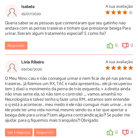
Isabela
A sua avaliação:
25/07/2020
Queria saber se as pessoas que comentaram que seu gatinho nao
andava com as pernas traseiras e tinham que pressionar bexiga Para
urinar, fizeram algum tratamento especial? E como foi?
Responder
0
0
Livia Ribeiro
A sua avaliação:
09/06/2020
O Meu Nino, caiu e não consegue urinar e nem ficar de pé nas pernas
traseiras... já fizemos um RX, TAC e nada apresentou... ele já recuperou
(em 3 dias) o movimento da perna de trás esquerda, + a direita ainda
não (mas sente ela, só não tem o controle) ..... vamos amanhã no
Neurologista e talvez tenha q fazer uma RM... estamos sem entender
o q está a acontecer... meu medo é ele não consguir mais urinar.... e se
ele pode ter uma vida normal, mesmo sendo eu a ter que apertar a
bexiga dele para urinar?! tem alguma contraindicação?! Se puder me
ajudar, para q fiquemos mais tranquilos?! Obrigado
Ver
1
resposta
Responder
0
0