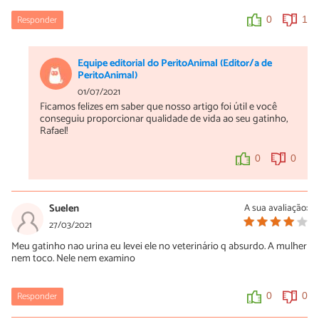
Responder
0
1
Equipe editorial do PeritoAnimal (Editor/a de
PeritoAnimal)
01/07/2021
Ficamos felizes em saber que nosso artigo foi útil e você
conseguiu proporcionar qualidade de vida ao seu gatinho,
Rafael!
0
0
Suelen
A sua avaliação:
27/03/2021
Meu gatinho nao urina eu levei ele no veterinário q absurdo. A mulher
nem toco. Nele nem examino
Responder
0
0