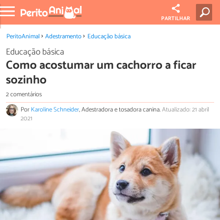
PARTILHAR
PeritoAnimal
Adestramento
Educação básica
Educação básica
Como acostumar um cachorro a ficar
sozinho
2 comentários
Por
Karoline Schneider
, Adestradora e tosadora canina.
Atualizado: 21 abril
2021