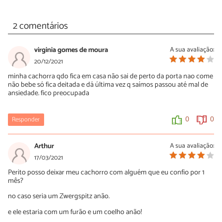
2 comentários
virginia gomes de moura
A sua avaliação:
20/12/2021
minha cachorra qdo fica em casa não sai de perto da porta nao come
não bebe só fica deitada e dá última vez q saímos passou até mal de
ansiedade. fico preocupada
Responder
0
0
Arthur
A sua avaliação:
17/03/2021
Perito posso deixar meu cachorro com alguém que eu confio por 1
mês?
no caso seria um Zwergspitz anão.
e ele estaria com um furão e um coelho anão!