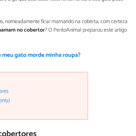
os, nomeadamente ficar mamando na coberta, com certeza
 mamam no cobertor
? O PeritoAnimal preparou este artigo
e meu gato morde minha roupa?
ores
ento
cobertores