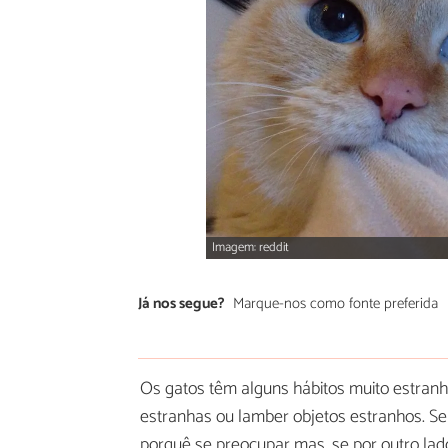
Imagem: reddit
Já nos segue?
Marque-nos como fonte preferida
Os gatos têm alguns hábitos muito estra
estranhas ou lamber objetos estranhos. 
porquê se preocupar mas, se por outro lad