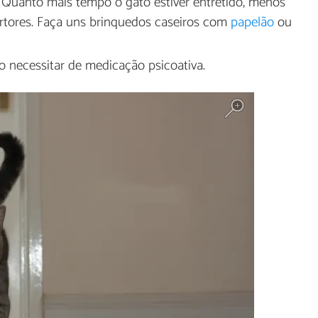
. Quanto mais tempo o gato estiver entretido, menos
tores. Faça uns brinquedos caseiros com
papelão
ou
 necessitar de medicação psicoativa.