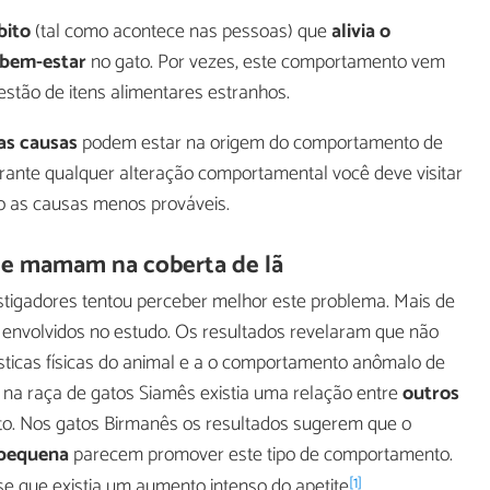
bito
(tal como acontece nas pessoas) que
alivia o
 bem-estar
no gato. Por vezes, este comportamento vem
estão de itens alimentares estranhos.
as causas
podem estar na origem do comportamento de
rante qualquer alteração comportamental você deve visitar
o as causas menos prováveis.
ue mamam na coberta de lã
tigadores tentou perceber melhor este problema. Mais de
envolvidos no estudo. Os resultados revelaram que não
ísticas físicas do animal e a o comportamento anômalo de
na raça de gatos Siamês existia uma relação entre
outros
o. Nos gatos Birmanês os resultados sugerem que o
 pequena
parecem promover este tipo de comportamento.
[1]
-se que existia um aumento intenso do apetite
.