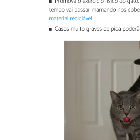
Promova o exercício físico do gato
tempo vai passar mamando nos cober
material reciclável
.
Casos muito graves de pica poderão