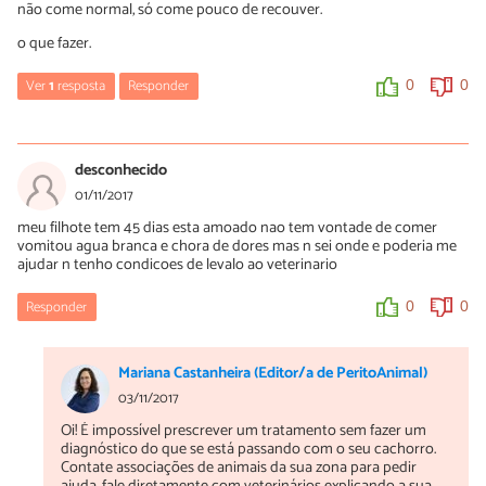
não come normal, só come pouco de recouver.
o que fazer.
Ver
1
resposta
Responder
0
0
Daiana
26/09/2018
desconhecido
Moça leva ele num bom vet, se não melhorar leva em outro, perdi
01/11/2017
a minha bebê de 6 meses ontem com os mesmos sintomas, ficou
meu filhote tem 45 dias esta amoado nao tem vontade de comer
internada, tomou varios remédios durante 4 dias, não apresentou
vomitou agua branca e chora de dores mas n sei onde e poderia me
nadinha de melhora, só que a veterinária dela me recomendou
ajudar n tenho condicoes de levalo ao veterinario
não dar água pra ela, agora estou vendo aqui que deveria ... meu
sentimento de perda é indescritível, não consigo aceitar e faria
qualquer coisa pra tê-la de volta 😔😔
Responder
0
0
0
0
Mariana Castanheira (Editor/a de PeritoAnimal)
03/11/2017
Oi! É impossível prescrever um tratamento sem fazer um
diagnóstico do que se está passando com o seu cachorro.
Contate associações de animais da sua zona para pedir