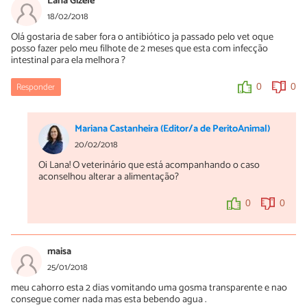
Lana Gizele
Israel estou com mesmo problema, meus dois cachorros estão
18/02/2018
com gastroenterite! A veterinária passou metronidazol, ranitidina,
Olá gostaria de saber fora o antibiótico ja passado pelo vet oque
é uma vitamina! Só que estou indo pro sexto dia e meus nenens
posso fazer pelo meu filhote de 2 meses que esta com infecção
não melhoram. 😔
intestinal para ela melhora ?
0
0
Responder
0
0
Mariana Castanheira (Editor/a de PeritoAnimal)
20/02/2018
Oi Lana! O veterinário que está acompanhando o caso
aconselhou alterar a alimentação?
0
0
maisa
25/01/2018
meu cahorro esta 2 dias vomitando uma gosma transparente e nao
consegue comer nada mas esta bebendo agua .