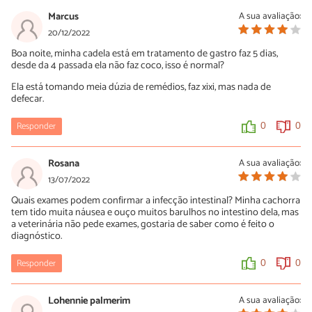
Marcus
A sua avaliação:
20/12/2022
Boa noite, minha cadela está em tratamento de gastro faz 5 dias,
desde da 4 passada ela não faz coco, isso é normal?
Ela está tomando meia dúzia de remédios, faz xixi, mas nada de
defecar.
Responder
0
0
Rosana
A sua avaliação:
13/07/2022
Quais exames podem confirmar a infecção intestinal? Minha cachorra
tem tido muita náusea e ouço muitos barulhos no intestino dela, mas
a veterinária não pede exames, gostaria de saber como é feito o
diagnóstico.
Responder
0
0
Lohennie palmerim
A sua avaliação: