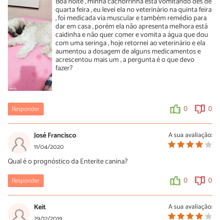
Boa noite , minha cachorrinha está vomitando dês de
quarta feira , eu levei ela no veterinário na quinta feira
, foi medicada via muscular e também remédio para
dar em casa , porém ela não apresenta melhora está
caidinha e não quer comer e vomita a água que dou
com uma seringa , hoje retornei ao veterinário e ela
aumentou a dosagem de alguns medicamentos e
acrescentou mais um , a pergunta é o que devo
fazer?
Responder
0
0
José Francisco
A sua avaliação:
11/04/2020
Qual é o prognóstico da Enterite canina?
Responder
0
0
Keit
A sua avaliação:
29/12/2019