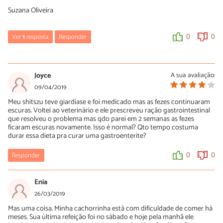
Suzana Oliveira
Ver
1
resposta
Responder
0
0
Luísa Savala
09/05/2019
Joyce
A sua avaliação:
Oi Suzana! Sem conhecer seu pet não conseguimos dar nenhum
09/04/2019
diagnóstico, no entanto, recomendamos que você busque ajuda
Meu shitszu teve giardíase e foi medicado mas as fezes continuaram
de um médico veterinário de confiança o quanto antes.
escuras. Voltei ao veterinário e ele prescreveu ração gastrointestinal
A equipe do PeritoAnimal deseja rápidas melhoras!
que resolveu o problema mas qdo parei em 2 semanas as fezes
ficaram escuras novamente. Isso é normal? Qto tempo costuma
durar essa dieta pra curar uma gastroenterite?
0
0
Responder
0
0
Enia
26/03/2019
Mas uma coisa. Minha cachorrinha está com dificuldade de comer há
meses. Sua última refeição foi no sábado e hoje pela manhã ele