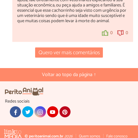
ajuda, fale diretamente com veterinários explicando a sua
situação econômica, ou peça ajuda a amigos e familiares. É
essencial que esse cachorrinho seja visto com urgência por
um veterinário sendo que é uma idade muito susceptível e
que muitas coisas podem levar à morte do animal.
0
0
Quero ver mais comentários
Voltar ao topo da página ↑
Redes sociais
© peritoanimal.com.br
2026
Quem somos
Fale conosco