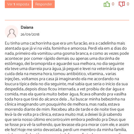
médico veterinário antes de começar qualquer tratamento. Uma
Ver
1
resposta
Responder
0
0
boa dica é buscar ONGs ou Associações que possam prestar
ajuda profissional sem custos.
Luísa Savala
A equipe do PeritoAnimal deseja rápidas melhoras!
02/11/2018
Daiana
Oi Gilvan! Temos um artigo que pode te ajudar:
26/09/2018
https://www.peritoanimal.com.br/remedio-caseiro-para-
0
0
Eu tinha uma cachorrinha que era um furacão, era a cadelinha mais
cachorro-vomitando-22489.html
atentada que já vi na vida, fominha e amorosa. Perdi ela em 4 dias do
No entanto, o mais indicado é buscar ajuda de um médico
nada, primeiro ela vomitou uma gosma branca, e como as vezes pode
veterinário.
acontecer por comer rápido demais ou apenas uma dorzinha de
estômago, dei bromoprida e aguardei sua melhora, no dia seguinte
A equipe do PeritoAnimal deseja rápidas melhoras!
ela teve uma diarreia pura água, já peguei e levei na veterinária que
cuida dela na mesma hora, tomou antibiótico, vitamina... varias
injeções.. voltamos pra casa já imaginando ela me acordando na
0
0
loucura típica dela no dia seguinte, mal sabia que seria o início da sua
despedida...depois disso ficou internada, a vet proibiu de dar água e
comida, mas ela queria muito beber água, ficava olhando pra vasilha
toda hora que tirei do alcance dela ... fui buscar minha bebezinha na
clínica imaginando um pouquinho de melhora, mas nada, estava
morrendo diante de mim. Recebeu alta de tarde e de noite tive que
levá-la de volta pra clínica, estava muito mal, a deixei lá já sabendo
que seria nosso último encontro,vim embora pedindo pra Deus que
se fosse pra vê-la sofrendo, que levasse ela pra morar com ele, e assim
ele fez! Hoje me sinto devastada, perdi um membro da minha família,