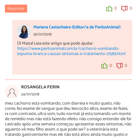
Responder
0
0
Mariana Castanheira (Editor/a de PeritoAnimal)
26/01/2018
Oi Maisa! Leia este artigo que pode ajudar:
https://www.peritoanimal.com.br/cachorro-vomitando-
espuma-branca-causas-sintomas-e-tratamento-21589.html
0
0
ROSANGELA PERIN
24/01/2018
meu cachorro esta vomitando, com diarreia e muito queto, não
come, fez exame de sangue que deu leococito altos, exame de fezes,
rx com contraste, ultra som, tudo normal. já esta tomando um monte
de remédio mas não está fazendo efeito. não consigo entender ele foi
castrado após uma semana começou apresentar esses sintomas, não
aguento vê meu filho assim. o que pode ser? a veterinária esta
tratando gastroenterite mas ele não está ativo ainda muito queto e