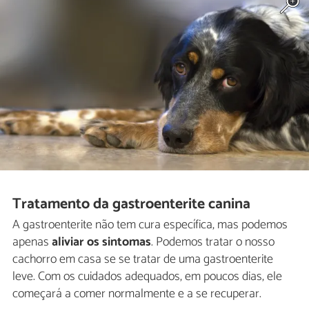
Tratamento da gastroenterite canina
A gastroenterite não tem cura específica, mas podemos
apenas
aliviar os sintomas
. Podemos tratar o nosso
cachorro em casa se se tratar de uma gastroenterite
leve. Com os cuidados adequados, em poucos dias, ele
começará a comer normalmente e a se recuperar.