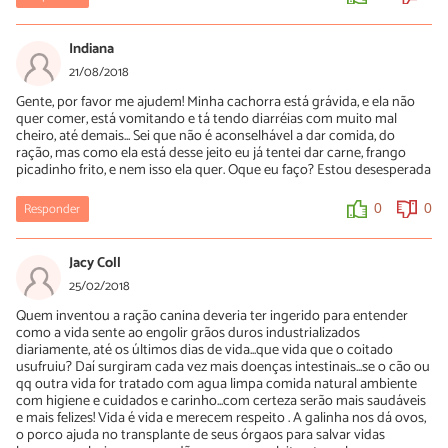
Indiana
21/08/2018
Gente, por favor me ajudem! Minha cachorra está grávida, e ela não
quer comer, está vomitando e tá tendo diarréias com muito mal
cheiro, até demais... Sei que não é aconselhável a dar comida, do
ração, mas como ela está desse jeito eu já tentei dar carne, frango
picadinho frito, e nem isso ela quer. Oque eu faço? Estou desesperada
Responder
0
0
Jacy Coll
25/02/2018
Quem inventou a ração canina deveria ter ingerido para entender
como a vida sente ao engolir grãos duros industrializados
diariamente, até os últimos dias de vida...que vida que o coitado
usufruiu? Daí surgiram cada vez mais doenças intestinais...se o cão ou
qq outra vida for tratado com agua limpa comida natural ambiente
com higiene e cuidados e carinho...com certeza serão mais saudáveis
e mais felizes! Vida é vida e merecem respeito . A galinha nos dá ovos,
o porco ajuda no transplante de seus órgaos para salvar vidas