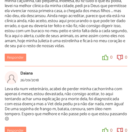
minha caçulinha, tão pequena, indefesa, eu fiz tudo o que eu podia,
levei na melhor clínica da minha cidade, pedi pra Deus que permitisse
ela vivenciar nossa primeira casa, a chegada dos meus filhos ... mas
não deu, ela descansou. Ainda nego acreditar, parece que ela está na
clínica ainda, não aceito, estou aqui procurando o que pode ter dado
errado, o que eu deveria ter feito e não fiz, não consigo digerir isso,
estou com um buraco no meu peito e sinto falta dela a cada segundo,
fica aqui o alerta, cuide de seus animais, os ame assim como eles nos
amam, hoje minha Julieta é uma estrelinha e ficará no meu coração e
de seu pai o resto de nossas vidas.
Responder
0
0
Daiana
26/09/2018
Leva ela num veterinário, acabei de perder minha cachorrinha com
apenas 6 meses, estou devastada, não consigo aceitar, to aqui
tentando achar uma explicação pra morte dela, foi diagnosticada
com essa doença mas a Vet dela pediu pra não dar nada, nem água!
De uma sopinha de frango m, batata, cenoura, sem óleo nem
tempero. Espero que melhore e não passe pelo o que estou passando
😔
Responder
0
0