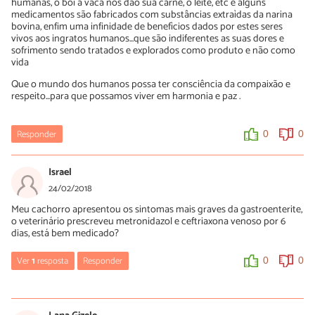
humanas, o boi a vaca nos dão sua carne, o leite, etc e alguns
medicamentos são fabricados com substâncias extraìdas da narina
bovina, enfim uma infinidade de benefìcios dados por estes seres
vivos aos ingratos humanos...que são indiferentes as suas dores e
sofrimento sendo tratados e explorados como produto e não como
vida
Que o mundo dos humanos possa ter consciência da compaixão e
respeito...para que possamos viver em harmonia e paz .
Responder
0
0
Israel
24/02/2018
Meu cachorro apresentou os sintomas mais graves da gastroenterite,
o veterinário prescreveu metronidazol e ceftriaxona venoso por 6
dias, está bem medicado?
Ver
1
resposta
Responder
0
0
Leticia
20/07/2019