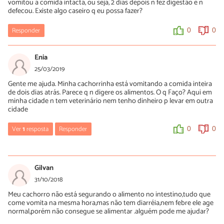
vomitou a comida intacta, ou seja, 2 dias depois n fez digestão e n
defecou. Existe algo caseiro q eu possa fazer?
Responder
0
0
Enia
25/03/2019
Gente me ajuda. Minha cachorrinha está vomitando a comida inteira
de dois dias atrás. Parece q n digere os alimentos. O q Faço? Aqui em
minha cidade n tem veterinário nem tenho dinheiro p levar em outra
cidade
Ver
1
resposta
Responder
0
0
Luísa Savala
25/03/2019
Gilvan
Oi Enia! Você pode ver alguns remédios caseiros para cachorro
31/10/2018
vomitando nesse artigo:
Meu cachorro não está segurando o alimento no intestino,tudo que
https://www.peritoanimal.com.br/remedio-caseiro-para-
come vomita na mesma hora,mas não tem diarréia,nem febre ele age
cachorro-vomitando-22489.html
normal,porém não consegue se alimentar .alguém pode me ajudar?
No entanto, recomendamos que você busque ajuda de um