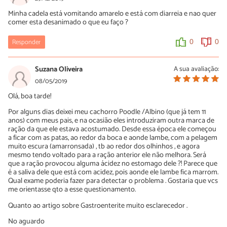
Minha cadela está vomitando amarelo e está com diarreia e nao quer
comer esta desanimado o que eu faço ?
Responder
0
0
Suzana Oliveira
A sua avaliação:
08/05/2019
Olá, boa tarde!
Por alguns dias deixei meu cachorro Poodle /Albino (que já tem 11
anos) com meus pais, e na ocasião eles introduziram outra marca de
ração da que ele estava acostumado. Desde essa época ele começou
a ficar com as patas, ao redor da boca e aonde lambe, com a pelagem
muito escura (amarronsada) , tb ao redor dos olhinhos , e agora
mesmo tendo voltado para a ração anterior ele não melhora. Será
que a ração provocou alguma ácidez no estomago dele ?! Parece que
é a saliva dele que está com acidez, pois aonde ele lambe fica marrom.
Qual exame poderia fazer para detectar o problema . Gostaria que vcs
me orientasse qto a esse questionamento.
Quanto ao artigo sobre Gastroenterite muito esclarecedor .
No aguardo