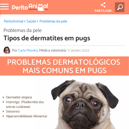
PARTILHAR
PeritoAnimal
Saúde
Problemas da pele
Problemas da pele
Tipos de dermatites em pugs
Por
Carla Moreira
, Médica veterinária.
17 janeiro 2023