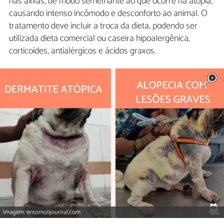
nas axilas, de modo semelhante ao que ocorre na atopia,
causando intenso incômodo e desconforto ao animal. O
tratamento deve incluir a troca da dieta, podendo ser
utilizada dieta comercial ou caseira hipoalergênica,
corticoides, antialérgicos e ácidos graxos.
Imagem: entomolijournal.com