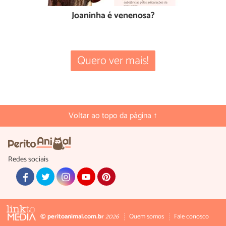
Joaninha é venenosa?
Quero ver mais!
Voltar ao topo da página ↑
Redes sociais
© peritoanimal.com.br
2026
Quem somos
Fale conosco