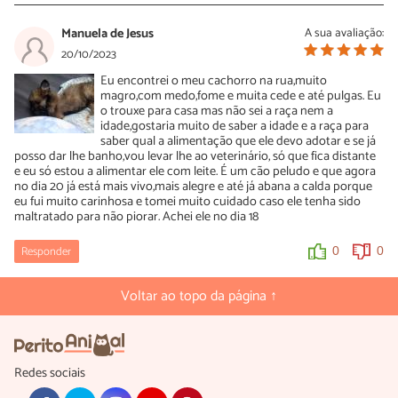
Manuela de Jesus
A sua avaliação:
20/10/2023
Eu encontrei o meu cachorro na rua,muito
magro,com medo,fome e muita cede e até pulgas. Eu
o trouxe para casa mas não sei a raça nem a
idade,gostaria muito de saber a idade e a raça para
saber qual a alimentação que ele devo adotar e se já
posso dar lhe banho,vou levar lhe ao veterinário, só que fica distante
e eu só estou a alimentar ele com leite. É um cão peludo e que agora
no dia 20 já está mais vivo,mais alegre e até já abana a calda porque
eu fui muito carinhosa e tomei muito cuidado caso ele tenha sido
maltratado para não piorar. Achei ele no dia 18
Responder
0
0
Voltar ao topo da página ↑
Redes sociais