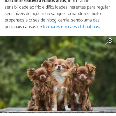
bastante reativo a ruídos altos
, têm grande
sensibilidade ao frio e dificuldades inerentes para regular
seus níveis de açúcar no sangue, tornando-os muito
propensos a crises de hipoglicemia, sendo uma das
principais causas de
tremores em cães chihuahuas
.