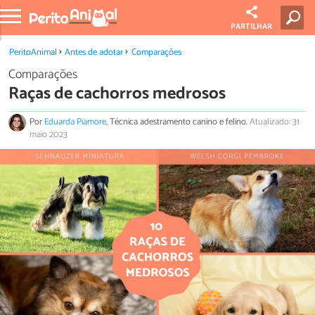
PARTILHAR
PeritoAnimal
Antes de adotar
Comparações
Comparações
Raças de cachorros medrosos
Por
Eduarda Piamore
, Técnica adestramento canino e felino.
Atualizado: 31
maio 2023