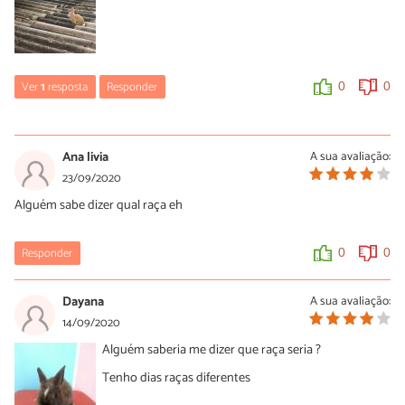
Ver
1
resposta
Responder
0
0
Lia
28/03/2021
Ana livia
A sua avaliação:
Pelo formato das orelhas parece ser um chinchila 😊
23/09/2020
Alguém sabe dizer qual raça eh
0
0
Responder
0
0
Dayana
A sua avaliação:
14/09/2020
Alguém saberia me dizer que raça seria ?
Tenho dias raças diferentes