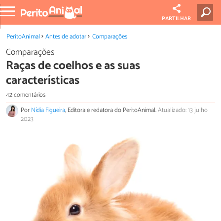
PARTILHAR
PeritoAnimal
Antes de adotar
Comparações
Comparações
Raças de coelhos e as suas
características
42 comentários
Por
Nídia Figueira
, Editora e redatora do PeritoAnimal.
Atualizado: 13 julho
2023