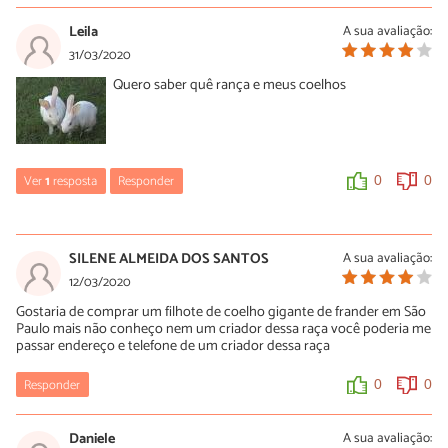
Leila
A sua avaliação:
31/03/2020
Quero saber quê rança e meus coelhos
Ver
1
resposta
Responder
0
0
Félix
02/08/2021
SILENE ALMEIDA DOS SANTOS
A sua avaliação:
Nova zelândia é o nome desta raça de coelhos
12/03/2020
Gostaria de comprar um filhote de coelho gigante de frander em São
0
0
Paulo mais não conheço nem um criador dessa raça você poderia me
passar endereço e telefone de um criador dessa raça
Responder
0
0
Daniele
A sua avaliação: