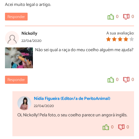
Acei muito legal o artigo.
0
0
Responder
0
0
Nickolly
A sua avaliação:
22/04/2020
Não sei qual a raça do meu coelho alguém me ajuda?
Responder
0
0
Nídia Figueira (Editor/a de PeritoAnimal)
22/04/2020
Oi, Nickolly! Pela foto, o seu coelho parece un angorá inglês.
0
0