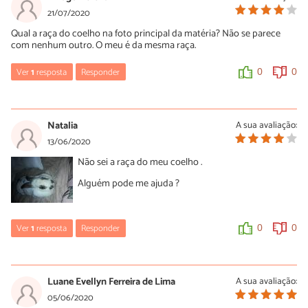
Parece um Spot
21/07/2020
Qual a raça do coelho na foto principal da matéria? Não se parece
com nenhum outro. O meu é da mesma raça.
0
0
Ver
1
resposta
Responder
0
0
Lázaro
05/03/2024
Natalia
A sua avaliação:
Coelho Hotot
13/06/2020
Não sei a raça do meu coelho .
0
0
Alguém pode me ajuda ?
Ver
1
resposta
Responder
0
0
Maria Luiza da Silva b
15/07/2020
Luane Evellyn Ferreira de Lima
A sua avaliação:
Borboleta gigante
05/06/2020