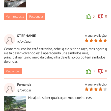
Ver
1
resposta
Responder
0
0
Lázaro
05/03/2024
STEPHANIE
A sua avaliação:
Pela sua coloração ela parece ser uma coelha da raça Borboleta
15/05/2021
Gente meu coelho está estranho, achei q ele n tinha raça, mas agora q
0
0
ele ta desenvolvendo está aparecendo uns símbolos nele,
principalmente no meio da cabeçinha dele! E no corpo tem símbolos
de ondas
Responder
0
0
Fernanda
A sua avaliação:
13/01/2021
Me ajuda saber qual raça e meu coelho rsrs