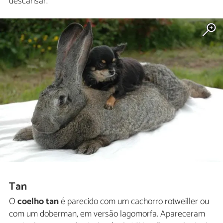
descansar.
Tan
O
coelho tan
é parecido com um cachorro rotweiller ou
com um doberman, em versão lagomorfa. Apareceram