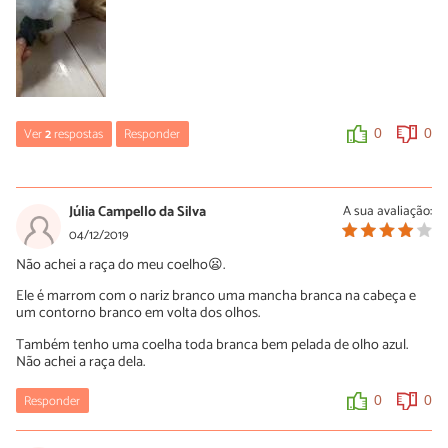
Ver
2
respostas
Responder
0
0
nilmara
03/02/2020
Júlia Campello da Silva
A sua avaliação:
e ingual ao meu ❤️
04/12/2019
a moça q me deu ele disse q e um Lion
Não achei a raça do meu coelho😦.
Ele é marrom com o nariz branco uma mancha branca na cabeça e
0
0
um contorno branco em volta dos olhos.
Também tenho uma coelha toda branca bem pelada de olho azul.
Stella
Não achei a raça dela.
18/02/2020
Responder
0
0
Mini lion
0
0