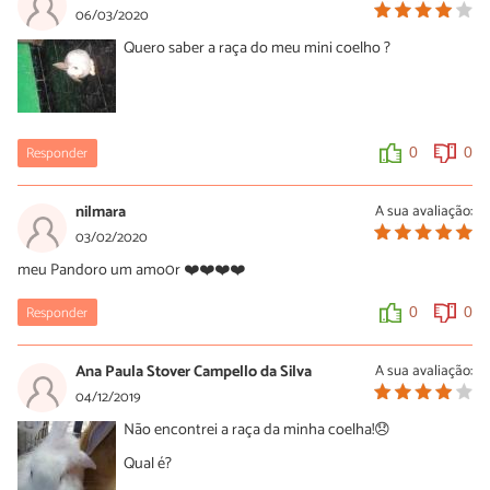
06/03/2020
Quero saber a raça do meu mini coelho ?
Responder
0
0
nilmara
A sua avaliação:
03/02/2020
meu Pandoro um amo0r ❤️❤️❤️❤️
Responder
0
0
Ana Paula Stover Campello da Silva
A sua avaliação:
04/12/2019
Não encontrei a raça da minha coelha!😞
Qual é?