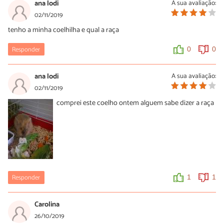
ana lodi
A sua avaliação:
02/11/2019
tenho a minha coelhilha e qual a raça
Responder
0
0
ana lodi
A sua avaliação:
02/11/2019
comprei este coelho ontem alguem sabe dizer a raça
Responder
1
1
Carolina
26/10/2019