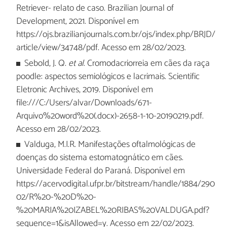
Retriever- relato de caso. Brazilian Journal of
Development, 2021. Disponível em
https://ojs.brazilianjournals.com.br/ojs/index.php/BRJD/
article/view/34748/pdf. Acesso em 28/02/2023.
Sebold, J. Q.
et al
. Cromodacriorreia em cães da raça
poodle: aspectos semiológicos e lacrimais. Scientific
Eletronic Archives, 2019. Disponível em
file:///C:/Users/alvar/Downloads/671-
Arquivo%20word%20(.docx)-2658-1-10-20190219.pdf.
Acesso em 28/02/2023.
Valduga, M.I.R. Manifestações oftalmológicas de
doenças do sistema estomatognático em cães.
Universidade Federal do Paraná. Disponível em
https://acervodigital.ufpr.br/bitstream/handle/1884/290
02/R%20-%20D%20-
%20MARIA%20IZABEL%20RIBAS%20VALDUGA.pdf?
sequence=1&isAllowed=y. Acesso em 22/02/2023.