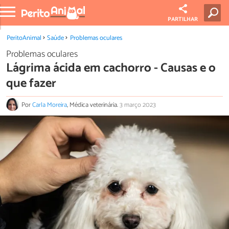
PARTILHAR
PeritoAnimal
Saúde
Problemas oculares
Problemas oculares
Lágrima ácida em cachorro - Causas e o
que fazer
Por
Carla Moreira
, Médica veterinária.
3 março 2023