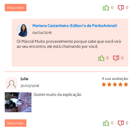
Responder
0
0
Mariana Castanheira (Editor/a de PeritoAnimal)
04/04/2018
Oi Márcia! Muito provavelmente porque sabe que você virá
ao seu encontro, ele está chamando por você.
0
0
Julie
A sua avaliação:
30/03/2018
Gostei muito da explicação
Responder
0
0