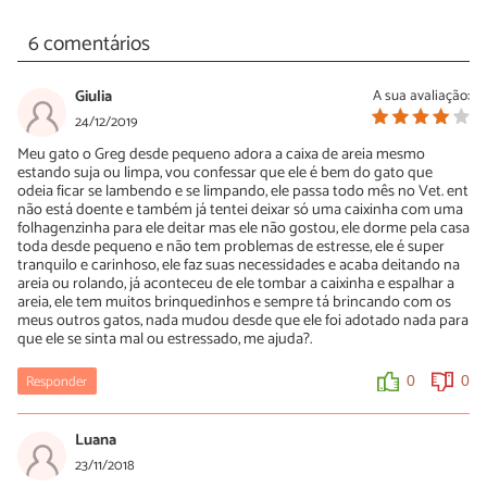
6 comentários
Giulia
A sua avaliação:
24/12/2019
Meu gato o Greg desde pequeno adora a caixa de areia mesmo
estando suja ou limpa, vou confessar que ele é bem do gato que
odeia ficar se lambendo e se limpando, ele passa todo mês no Vet. ent
não está doente e também já tentei deixar só uma caixinha com uma
folhagenzinha para ele deitar mas ele não gostou, ele dorme pela casa
toda desde pequeno e não tem problemas de estresse, ele é super
tranquilo e carinhoso, ele faz suas necessidades e acaba deitando na
areia ou rolando, já aconteceu de ele tombar a caixinha e espalhar a
areia, ele tem muitos brinquedinhos e sempre tá brincando com os
meus outros gatos, nada mudou desde que ele foi adotado nada para
que ele se sinta mal ou estressado, me ajuda?.
Responder
0
0
Luana
23/11/2018