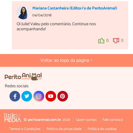
Mariana Castanheira (Editor/a de PeritoAnimal)
04/04/2018
Oi Julie! Valeu pelo comentário. Continue nos
acompanhando!
0
0
Voltar ao topo da página ↑
Redes sociais
© peritoanimal.com.br
2026
Quem somos
Fale conosco
Termos e Condições
Política de privacidade
Política de cookies