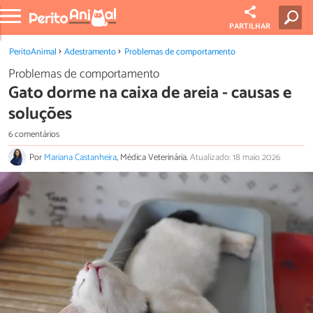
PARTILHAR
PeritoAnimal
Adestramento
Problemas de comportamento
Problemas de comportamento
Gato dorme na caixa de areia - causas e
soluções
6 comentários
Por
Mariana Castanheira
, Médica Veterinária.
Atualizado: 18 maio 2026