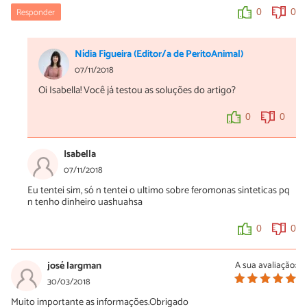
Responder
0
0
Nídia Figueira (Editor/a de PeritoAnimal)
07/11/2018
Oi Isabella! Você já testou as soluções do artigo?
0
0
Isabella
07/11/2018
Eu tentei sim, só n tentei o ultimo sobre feromonas sinteticas pq
n tenho dinheiro uashuahsa
0
0
josé largman
A sua avaliação:
30/03/2018
Muito importante as informações.Obrigado