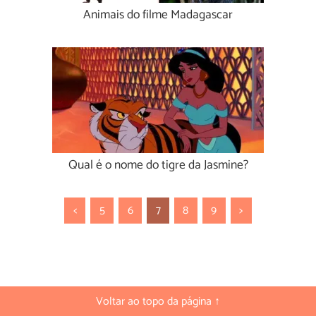
Animais do filme Madagascar
Qual é o nome do tigre da Jasmine?
<
5
6
7
8
9
>
Voltar ao topo da página ↑