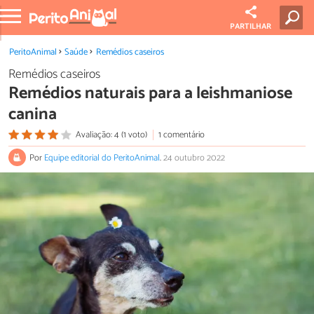
PARTILHAR
PeritoAnimal
Saúde
Remédios caseiros
Remédios caseiros
Remédios naturais para a leishmaniose
canina
Avaliação: 4 (1 voto)
1 comentário
Por
Equipe editorial do PeritoAnimal
.
24 outubro 2022