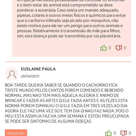
em que já não existe possibilidade de controlar os sintomas
e o bem-estar do animal está comprometido se deve
ponderar a eutanásia. Caso exista um maneio adequado,
pipetas, colares e outros meios físicos e químicos para evitar
que o cachorro infetado seja picado por mosquitos, não
existe motivo para ele ser um perigo para outros animais e
pessoas. Relativamente à transmissão de mãe para filhos,
sim, esta doença pode ser transmitida por via placentária.
0
0
EUSLAINE PAULA
29/05/2017
BOA TARDE QUERIA SABER SE QUANDO O CACHORRO FICA
TRISTE MUADO PELOS CANTOS POREM COMENDO E BEBENDO
NORMAL ,MAS NAO TEM MAIS AQUELA ALEGRIA E ANIMO DE
BRINCAR E FAZER AS ARTES Q ELE FAZIA ANTES E AS FEZES ESTA
NORMA POREM DIMINUIU O Q ELE FAZIA EM TRES VEZES AO DIA
AGORA ELE FAZ UMA VEZ SO E TEM DIA Q NAO FAZ NADA ,POIS O
MEU ESTA ASSIM JA FAZ HA UMA SEMANA E ESTOU PREUCUPADA
SE PODE SER SINTOMAS DE ALGUMA DOEÇAS
Responder
0
0