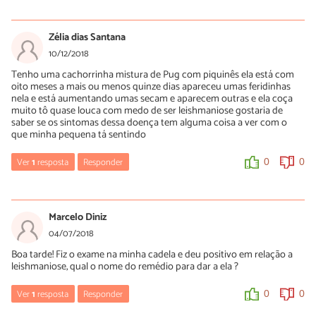
Luísa Savala
10/01/2019
Zélia dias Santana
Oi Fábio! Sem ver o seu cachorro não conseguimos passar
10/12/2018
nenhum diagnóstico. Se o tratamento não surtiu o efeito
Tenho uma cachorrinha mistura de Pug com piquinês ela está com
esperado, o mais indicado é consultar novamente o veterinário e
oito meses a mais ou menos quinze dias apareceu umas feridinhas
explicar a situação.
nela e está aumentando umas secam e aparecem outras e ela coça
A equipe do PeritoAnimal deseja rápidas melhoras!
muito tô quase louca com medo de ser leishmaniose gostaria de
saber se os sintomas dessa doença tem alguma coisa a ver com o
que minha pequena tá sentindo
0
0
Ver
1
resposta
Responder
0
0
Luísa Savala
11/12/2018
Marcelo Diniz
Oi Zélia! Tal como referido no artigo: É importante mencionar que
04/07/2018
a leishmaniose é uma doença com um período de incubação que
Boa tarde! Fiz o exame na minha cadela e deu positivo em relação a
oscila entre os 3 e os 18 meses, sendo assim é possível que o
leishmaniose, qual o nome do remédio para dar a ela ?
cachorro apesar de estar infetado não manifeste nenhum
sintoma. Uma vez que a doença já se encontre em uma fase
sintomática o cachorro manifesta os seguintes sintomas: perda
Ver
1
resposta
Responder
0
0
de pelo, especialmente nas patas e ao redor da cabeça.