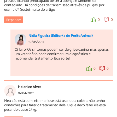
já estou ficando preocupado de ser a doença e também ser
contagiado. Há condições de transmissão através de pulgas, por
exemplo? Gostei muito do artigo
Responder
0
0
Nídia Figueira (Editor/a de PeritoAnimal)
10/05/2017
Oi Jairo! Os sintomas podem ser de gripe canina, mas apenas
um veterinário pode confirmar um diagnóstico e
recomendar tratamento. Boa sorte!
0
0
Helenice Alves
16/04/2017
Meu cão está com leishmaniose está usando a coleira, não tenho
condições para fazer o tratamento dele. O que devo fazer ele esta
pesando quase 23kg.