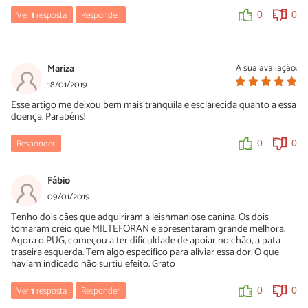
De qualquer maneira, temos dois artigos que podem te ajudar
Ver
1
resposta
Responder
0
0
com algumas informações sobre calazar canino e outro sobre o
porquê cachorro não engorda, confira:
Luísa Savala
-
https://www.peritoanimal.com.br/calazar-canina-leishmaniose-
24/01/2019
visceral-sintomas-causas-e-tratamento-22469.html
Mariza
A sua avaliação:
Oi Charles! Tal como referimos no artigo: a leishmaniose é uma
18/01/2019
-
https://www.peritoanimal.com.br/porque-o-meu-cachorro-
doença crônica mas com tratamento pode-se preservar a saúde
nao-engorda-20672.html
Esse artigo me deixou bem mais tranquila e esclarecida quanto a essa
do animal. O tratamento consiste em um medicamento que
doença. Parabéns!
precisa de ser administrado com uma injeção. Este tratamento é
A equipe do PeritoAnimal deseja rápidas melhoras!
aplicado durante várias semanas e, dependendo da resposta do
animal pode ser necessário voltar a repetir este ciclo.
Responder
0
0
0
0
0
0
Fábio
09/01/2019
Tenho dois cães que adquiriram a leishmaniose canina. Os dois
tomaram creio que MILTEFORAN e apresentaram grande melhora.
Agora o PUG, começou a ter dificuldade de apoiar no chão, a pata
traseira esquerda. Tem algo específico para aliviar essa dor. O que
haviam indicado não surtiu efeito. Grato
Ver
1
resposta
Responder
0
0