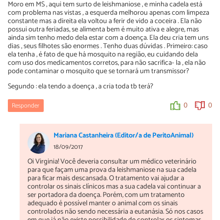
Moro em MS , aqui tem surto de leishmaniose , e minha cadela está
0
0
com problema nas vistas , a esquerda melhorou apenas com limpeza
constante mas a direita ela voltou a ferir de vido a coceira . Ela não
possui outra feriadas, se alimenta bem é muito ativa e alegre, mas
Jocinei dos santos almeida Santos almeida
ainda sim tenho medo dela estar com a doença. Ela deu cria tem uns
dias , seus filhotes são enormes . Tenho duas dúvidas . Primeiro: caso
31/03/2018
ela tenha , é fato de que há mosquito na região, eu cuidando dela
Dei miltoforam e vários outros por três meses fiz exame o sangue
com uso dos medicamentos corretos, para não sacrifica- la , ela não
ta normal agora ta so com alapurinol ele ficou muito ruim até
pode contaminar o mosquito que se tornará um transmissor?
enternado tinha ficado hoje ta bom
Segundo : ela tendo a doença , a cria toda tb terá?
0
0
Responder
0
0
Mariana Castanheira (Editor/a de PeritoAnimal)
18/09/2017
Oi Virginia! Você deveria consultar um médico veterinário
para que façam uma prova da leishmaniose na sua cadela
para ficar mais descansada. O tratamento vai ajudar a
controlar os sinais clínicos mas a sua cadela vai continuar a
ser portadora da doença. Porém, com um tratamento
adequado é possível manter o animal com os sinais
controlados não sendo necessária a eutanásia. Só nos casos