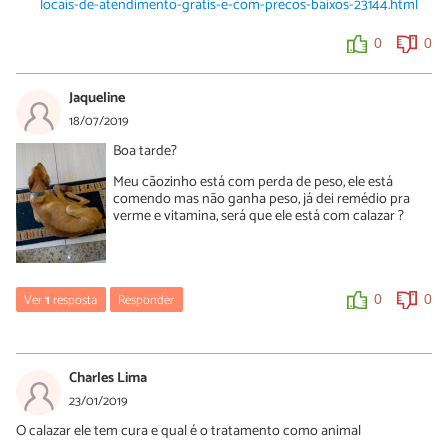
locais-de-atendimento-gratis-e-com-precos-baixos-23144.html
0
0
Jaqueline
18/07/2019
Boa tarde?
Meu cãozinho está com perda de peso, ele está
comendo mas não ganha peso, já dei remédio pra
verme e vitamina, será que ele está com calazar ?
Ver
1
resposta
Responder
0
0
Luísa Savala
22/07/2019
Charles Lima
Oi Jaqueline! Sem ver o seu cachorro não conseguimos passar
23/01/2019
nenhum diagnóstico. No entanto, é muito importante que você
O calazar ele tem cura e qual é o tratamento como animal
busque ajuda de um médico veterinário de confiança.