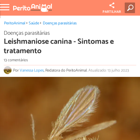
PARTILHAR
PeritoAnimal
Saúde
Doenças parasitárias
Doenças parasitárias
Leishmaniose canina - Sintomas e
tratamento
13 comentários
Por
Vanessa Lopes
, Redatora do PeritoAnimal.
Atualizado: 13 julho 2023