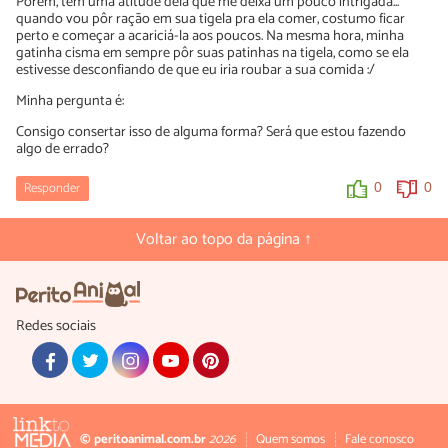
Porém, tem uma atitude dela que me deixa um pouco intrigada...
quando vou pôr ração em sua tigela pra ela comer, costumo ficar
perto e começar a acariciá-la aos poucos. Na mesma hora, minha
gatinha cisma em sempre pôr suas patinhas na tigela, como se ela
estivesse desconfiando de que eu iria roubar a sua comida :/
Minha pergunta é:
Consigo consertar isso de alguma forma? Será que estou fazendo
algo de errado?
Responder
0
0
Voltar ao topo da página ↑
Redes sociais
© peritoanimal.com.br
2026
Quem somos
Fale conosco