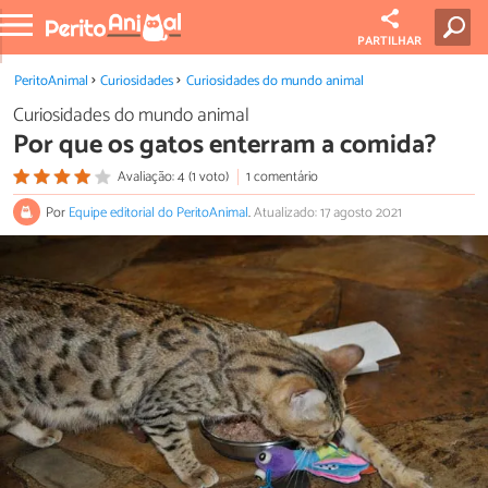
PARTILHAR
PeritoAnimal
Curiosidades
Curiosidades do mundo animal
Curiosidades do mundo animal
Por que os gatos enterram a comida?
Avaliação: 4 (1 voto)
1 comentário
Por
Equipe editorial do PeritoAnimal
.
Atualizado: 17 agosto 2021