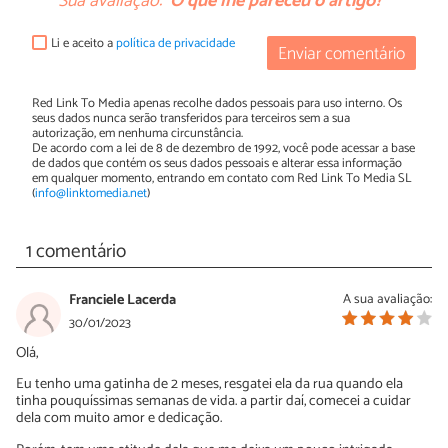
Sua avaliação:
O que lhe pareceu o artigo?
Li e aceito a
política de privacidade
Enviar comentário
Red Link To Media apenas recolhe dados pessoais para uso interno. Os
seus dados nunca serão transferidos para terceiros sem a sua
autorização, em nenhuma circunstância.
De acordo com a lei de 8 de dezembro de 1992, você pode acessar a base
de dados que contém os seus dados pessoais e alterar essa informação
em qualquer momento, entrando em contato com Red Link To Media SL
(
info@linktomedia.net
)
1 comentário
Franciele Lacerda
A sua avaliação:
30/01/2023
Olá,
Eu tenho uma gatinha de 2 meses, resgatei ela da rua quando ela
tinha pouquíssimas semanas de vida. a partir daí, comecei a cuidar
dela com muito amor e dedicação.