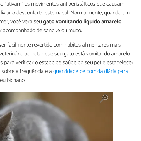
o "ativam" os movimentos antiperistálticos que causam
liviar o desconforto estomacal. Normalmente, quando um
omer, você verá seu
gato vomitando líquido amarelo
ser acompanhado de sangue ou muco.
ser facilmente revertido com hábitos alimentares mais
 veterinário ao notar que seu gato está vomitando amarelo.
tes para verificar o estado de saúde do seu pet e estabelecer
 sobre a frequência e a
quantidade de comida diária para
eu bichano.