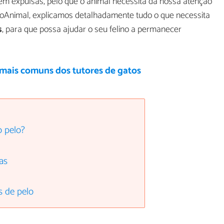
em expulsas, pelo que o animal necessita da nossa atenção
itoAnimal, explicamos detalhadamente tudo o que necessita
s
, para que possa ajudar o seu felino a permanecer
 mais comuns dos tutores de gatos
o pelo?
as
s de pelo