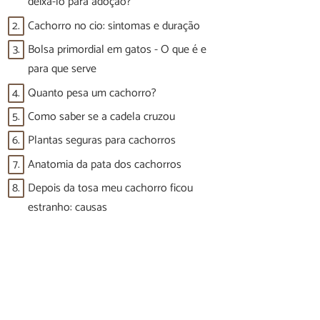
deixá-lo para adoção?
2.
Cachorro no cio: sintomas e duração
3.
Bolsa primordial em gatos - O que é e
para que serve
4.
Quanto pesa um cachorro?
5.
Como saber se a cadela cruzou
6.
Plantas seguras para cachorros
7.
Anatomia da pata dos cachorros
8.
Depois da tosa meu cachorro ficou
estranho: causas